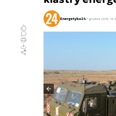
Energetyka24
7 grudnia 2016, 14:5
Poprzedni slajd