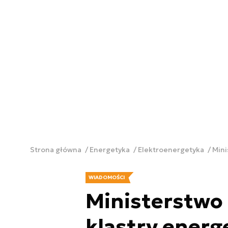
Strona główna
Energetyka
Elektroenergetyka
Mini
WIADOMOŚCI
Ministerstwo 
klastry energ