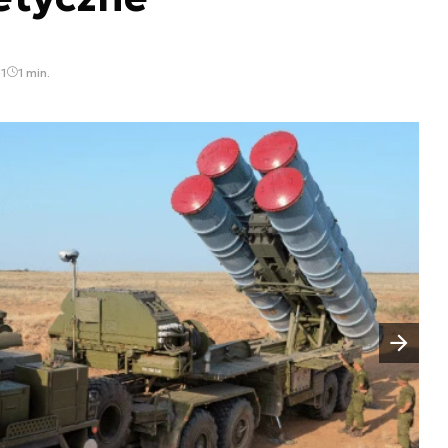
1
1 min.
Następny slajd