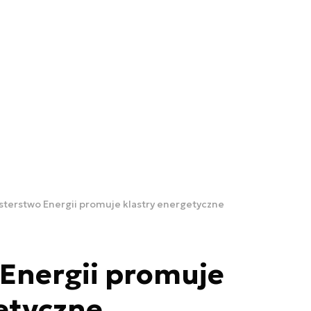
sterstwo Energii promuje klastry energetyczne
Energii promuje
etyczne