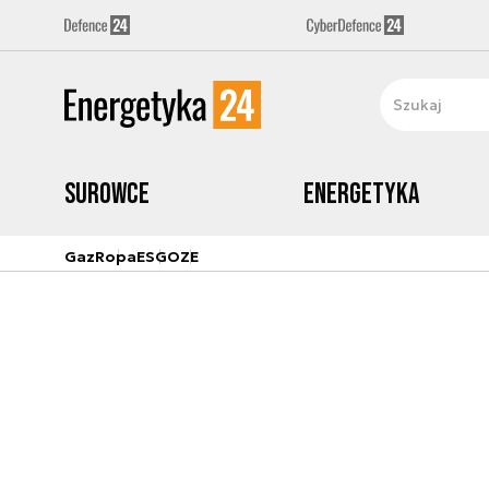
Surowce
Energetyka
Gaz
Ropa
ESG
OZE