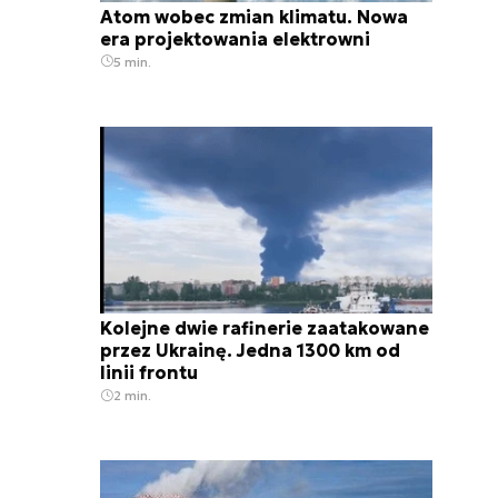
Atom wobec zmian klimatu. Nowa
era projektowania elektrowni
5 min.
Kolejne dwie rafinerie zaatakowane
przez Ukrainę. Jedna 1300 km od
linii frontu
2 min.