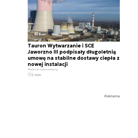
Tauron Wytwarzanie i SCE
Jaworzno III podpisały długoletnią
umowę na stabilne dostawy ciepła z
nowej instalacji
Materiał sponsorowany
2 min.
Reklama