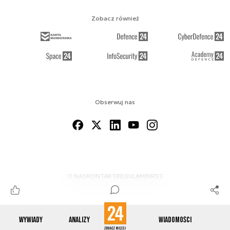
Zobacz również
Obserwuj nas
O NAS
KONTAKT
REGULAMIN
RSS
Wywiady
Analizy
Wiadomości
© 2012-2026 ENERGETYKA24