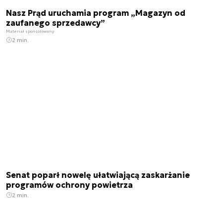
Nasz Prąd uruchamia program „Magazyn od
zaufanego sprzedawcy”
Materiał sponsorowany
2 min.
Senat poparł nowelę ułatwiającą zaskarżanie
programów ochrony powietrza
2 min.