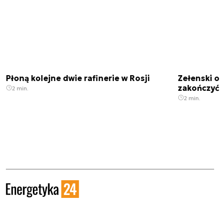
Płoną kolejne dwie rafinerie w Rosji
Zełenski 
zakończyć
2 min.
2 min.