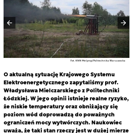
Następny slajd
Poprzedni slajd
Fot. KNN Melprop/Politechnika Warszawska
O aktualną sytuację Krajowego Systemu
Elektroenergetycznego zapytaliśmy prof.
Władysława Mielczarskiego z Politechniki
Łódzkiej. W jego opinii istnieje realne ryzyko,
że niskie temperatury oraz obniżający się
poziom wód doprowadzą do poważnych
ograniczeń mocy wytwórczych. Naukowiec
uważa, że taki stan rzeczy jest w dużej mierze