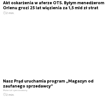
Akt oskarżenia w aferze OTS. Byłym menedżerom
Orlenu grozi 25 lat więzienia za 1,5 mld zł strat
2 min.
Nasz Prąd uruchamia program „Magazyn od
zaufanego sprzedawcy”
Materiał sponsorowany
2 min.