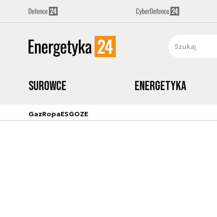
Surowce
Energetyka
Gaz
Ropa
ESG
OZE