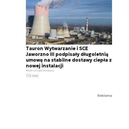
Tauron Wytwarzanie i SCE
Jaworzno III podpisały długoletnią
umowę na stabilne dostawy ciepła z
nowej instalacji
Materiał sponsorowany
2 min.
Reklama