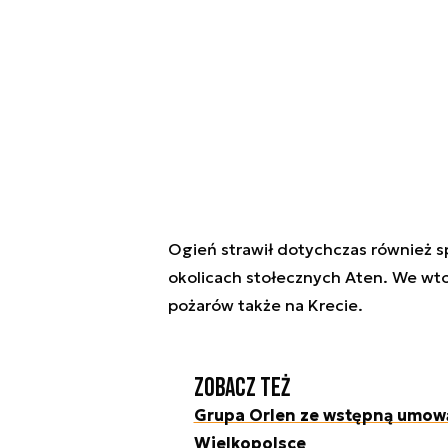
Ogień strawił dotychczas również s
okolicach stołecznych Aten. We wt
pożarów także na Krecie.
Zobacz też
Grupa Orlen ze wstępną umową
Wielkopolsce