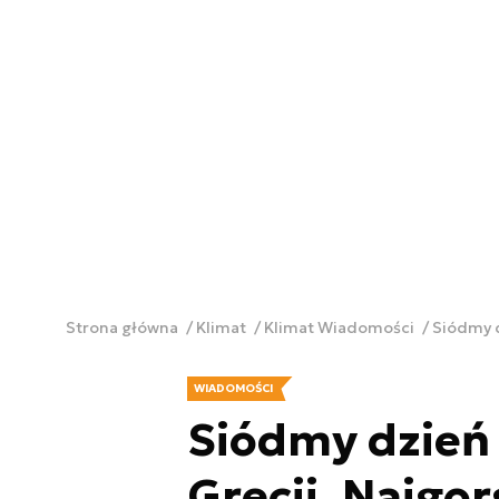
Strona główna
Klimat
Klimat Wiadomości
Siódmy d
WIADOMOŚCI
Siódmy dzień 
Grecji. Najgor