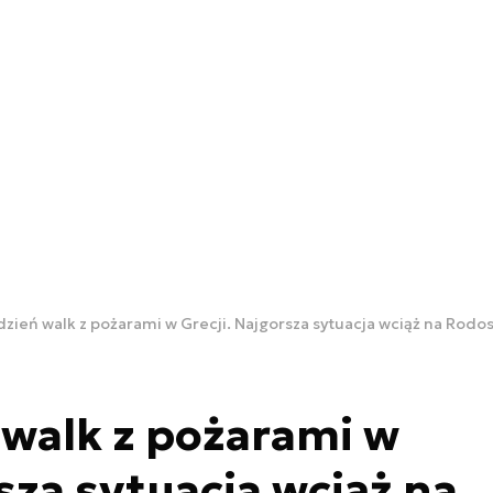
zień walk z pożarami w Grecji. Najgorsza sytuacja wciąż na Rodo
walk z pożarami w
sza sytuacja wciąż na