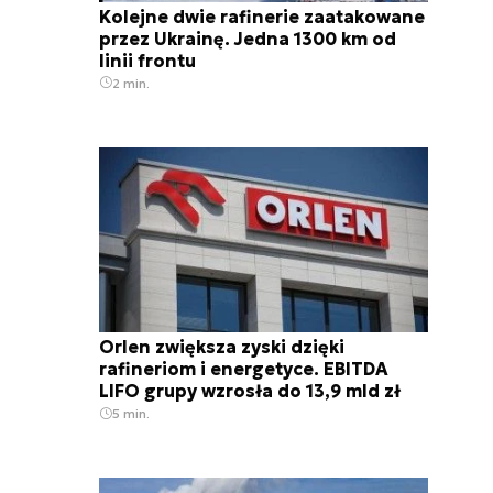
Kolejne dwie rafinerie zaatakowane
przez Ukrainę. Jedna 1300 km od
linii frontu
2 min.
Orlen zwiększa zyski dzięki
rafineriom i energetyce. EBITDA
LIFO grupy wzrosła do 13,9 mld zł
5 min.