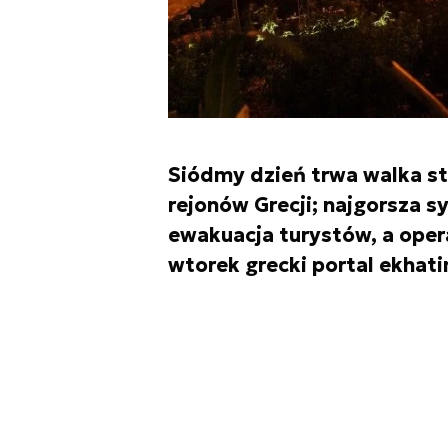
Siódmy dzień trwa walka st
rejonów Grecji; najgorsza s
ewakuacja turystów, a oper
wtorek grecki portal ekhati