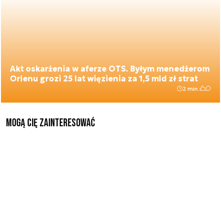
Akt oskarżenia w aferze OTS. Byłym menedżerom
Orlenu grozi 25 lat więzienia za 1,5 mld zł strat
2 min.
Mogą Cię zainteresować