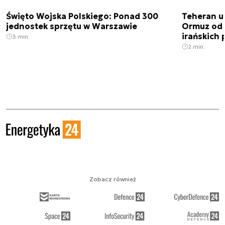
Święto Wojska Polskiego: Ponad 300
Teheran uz
jednostek sprzętu w Warszawie
Ormuz od 
irańskich
3 min.
2 min.
Zobacz również