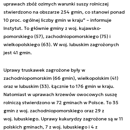
uprawach zbóż ozimych warunki suszy rolniczej
stwierdzono na obszarze 254 gmin, co stanowi ponad
10 proc. ogólnej liczby gmin w kraju” – informuje
Instytut. To głównie gminy z woj. kujawsko-
pomorskiego (57), zachodniopomorskiego (75) i
wielkopolskiego (63). W woj. lubuskim zagrożonych
jest 41 gmin.
Uprawy truskawek zagrożone były w
zachodniopomorskim (66 gmin), wielkopolskim (41)
oraz w lubuskim (33). Łącznie to 176 gmin w kraju.
Natomiast w uprawach krzewów owocowych suszę
rolniczą stwierdzono w 72 gminach w Polsce. To 35
gmin z woj. zachodniopomorskiego oraz 29 z
woj. lubuskiego. Uprawy kukurydzy zagrożone są w 11
polskich gminach, 7 z woj. lubuskiego i 4 z