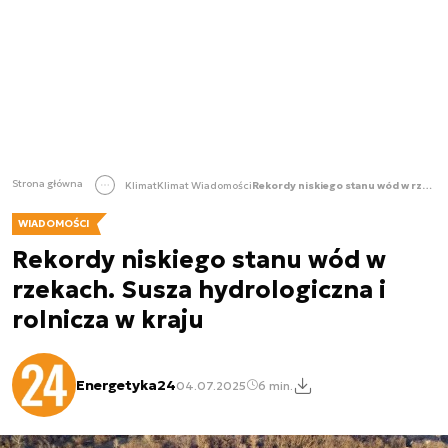
Strona główna
Klimat
Klimat Wiadomości
Rekordy niskiego stanu wód w rzekach. Susza hydrologiczna i rolnicza w kraju
WIADOMOŚCI
Rekordy niskiego stanu wód w
rzekach. Susza hydrologiczna i
rolnicza w kraju
Energetyka24
04.07.2025
6 min.