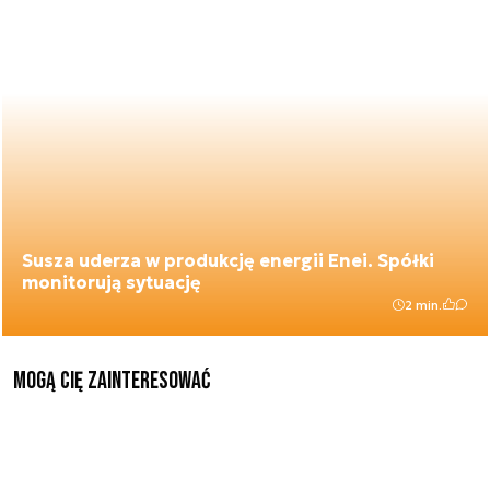
Susza uderza w produkcję energii Enei. Spółki
monitorują sytuację
2 min.
Mogą Cię zainteresować