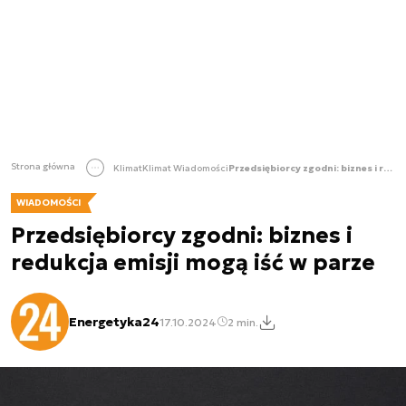
Strona główna
Klimat
Klimat Wiadomości
Przedsiębiorcy zgodni: biznes i redukcja emisji mogą iść w parze
WIADOMOŚCI
Przedsiębiorcy zgodni: biznes i
redukcja emisji mogą iść w parze
Energetyka24
17.10.2024
2 min.