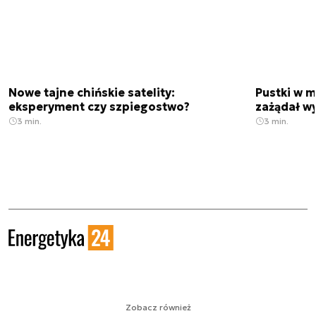
Nowe tajne chińskie satelity:
Pustki w 
eksperyment czy szpiegostwo?
zażądał w
3 min.
3 min.
Zobacz również