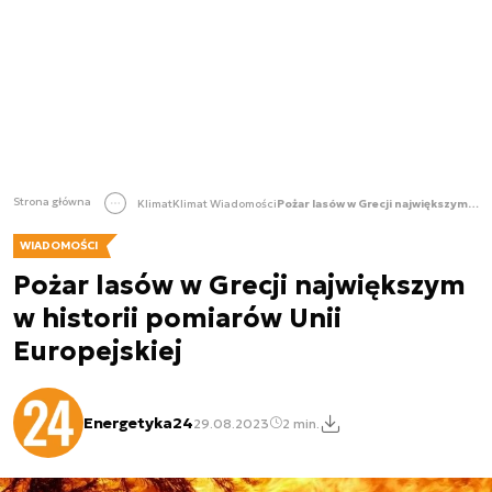
Strona główna
Klimat
Klimat Wiadomości
Pożar lasów w Grecji największym w historii pomiarów Unii Europejskiej
WIADOMOŚCI
Pożar lasów w Grecji największym
w historii pomiarów Unii
Europejskiej
Energetyka24
29.08.2023
2 min.