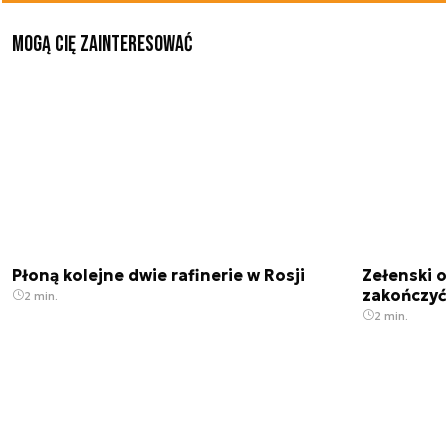
Mogą Cię zainteresować
Płoną kolejne dwie rafinerie w Rosji
Zełenski 
zakończyć
2 min.
2 min.