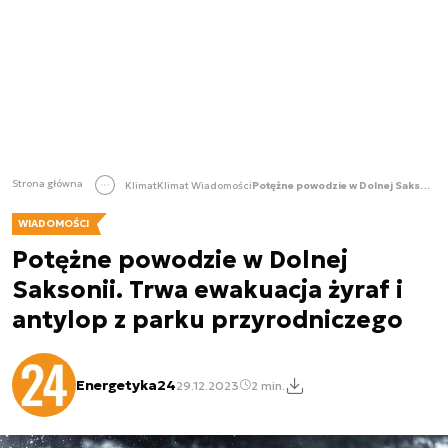
Strona główna
Klimat
Klimat Wiadomości
Potężne powodzie w Dolnej Saksonii. Trwa ewakuacja żyraf i antylop z parku przyrodniczego
WIADOMOŚCI
Potężne powodzie w Dolnej
Saksonii. Trwa ewakuacja żyraf i
antylop z parku przyrodniczego
Energetyka24
29.12.2023
2 min.