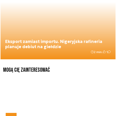
Eksport zamiast importu. Nigeryjska rafineria
planuje debiut na giełdzie
2 min.
1
Mogą Cię zainteresować