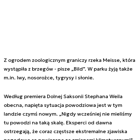
Z ogrodem zoologicznym graniczy rzeka Meisse, która
wystąpiła z brzegów - pisze „Bild”. W parku żyją także
m.in. lwy, nosorożce, tygrysy i słonie.
Według premiera Dolnej Saksonii Stephana Weila
obecna, napięta sytuacja powodziowa jest w tym
landzie czymś nowym. „Nigdy wcześniej nie mieliśmy
tu powodzi na taką skalę. Eksperci od dawna
ostrzegają, że coraz częstsze ekstremalne zjawiska
pogodowe są powiązane ze zmianami klimatycznymi” -