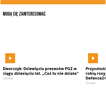
Mogą Cię zainteresować
Dworczyk: Dziewięciu prezesów PGZ w
Przyszłoś
ciągu dziesięciu lat. „Coś tu nie działa”
robią rosyj
Defence2
3 min.
1 min.