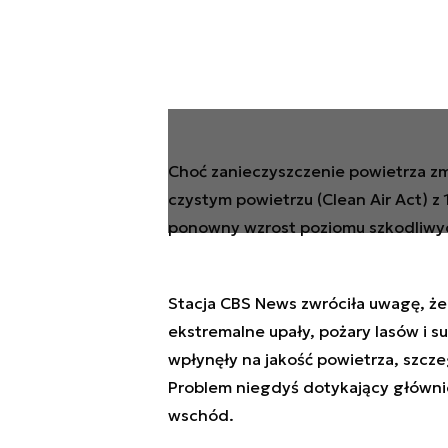
Choć zanieczyszczenie powietrza zmn
czystym powietrzu (Clean Air Act) z 
ponowny wzrost poziomu szkodliwyc
Stacja CBS News zwróciła uwagę, że 
ekstremalne upały, pożary lasów i 
wpłynęły na jakość powietrza, szc
Problem niegdyś dotykający głównie
wschód.