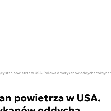
ący stan powietrza w USA. Połowa Amerykanów oddycha toksyna
an powietrza w USA.
ykanów oddycha