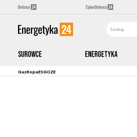
Surowce
Energetyka
Gaz
Ropa
ESG
OZE