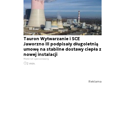
Tauron Wytwarzanie i SCE
Jaworzno III podpisały długoletnią
umowę na stabilne dostawy ciepła z
nowej instalacji
Materiał sponsorowany
2 min.
Reklama