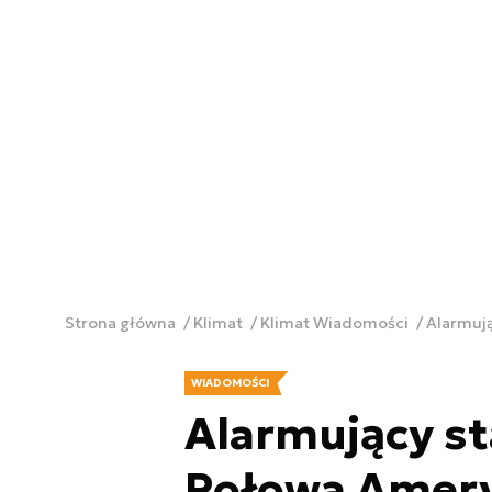
Strona główna
Klimat
Klimat Wiadomości
Alarmuj
WIADOMOŚCI
Alarmujący st
Połowa Amer