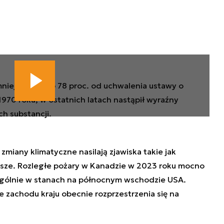
iejszyło się o 78 proc. od uchwalenia ustawy o
1970 roku, w ostatnich latach nastąpił wyraźny
h substancji.
zmiany klimatyczne nasilają zjawiska takie jak
susze. Rozległe pożary w Kanadzie w 2023 roku mocno
zególnie w stanach na północnym wschodzie USA.
 zachodu kraju obecnie rozprzestrzenia się na