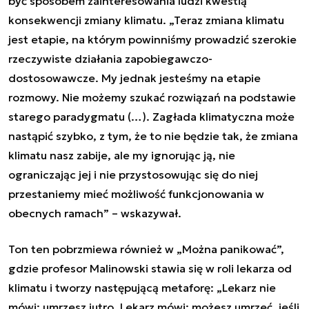
być sposobem zainteresowania ludzi kwestią
konsekwencji zmiany klimatu. „Teraz zmiana klimatu
jest etapie, na którym powinniśmy prowadzić szerokie
rzeczywiste działania zapobiegawczo-
dostosowawcze. My jednak jesteśmy na etapie
rozmowy. Nie możemy szukać rozwiązań na podstawie
starego paradygmatu (…). Zagłada klimatyczna może
nastąpić szybko, z tym, że to nie będzie tak, że zmiana
klimatu nasz zabije, ale my ignorując ją, nie
ograniczając jej i nie przystosowując się do niej
przestaniemy mieć możliwość funkcjonowania w
obecnych ramach” – wskazywał.
Ton ten pobrzmiewa również w „Można panikować”,
gdzie profesor Malinowski stawia się w roli lekarza od
klimatu i tworzy następującą metaforę: „Lekarz nie
mówi: umrzesz jutro. Lekarz mówi: możesz umrzeć, jeśli