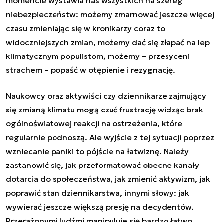
momencie wystawia nas wszystkich na szereg
niebezpieczeństw: możemy zmarnować jeszcze więcej
czasu zmieniając się w kronikarzy coraz to
widoczniejszych zmian, możemy dać się złapać na lep
klimatycznym populistom, możemy – przesyceni
strachem – popaść w otępienie i rezygnację.
Naukowcy oraz aktywiści czy dziennikarze zajmujący
się zmianą klimatu mogą czuć frustrację widząc brak
ogólnoświatowej reakcji na ostrzeżenia, które
regularnie podnoszą. Ale wyjście z tej sytuacji poprzez
wzniecanie paniki to pójście na łatwiznę. Należy
zastanowić się, jak przeformatować obecne kanały
dotarcia do społeczeństwa, jak zmienić aktywizm, jak
poprawić stan dziennikarstwa, innymi słowy: jak
wywierać jeszcze większą presję na decydentów.
Przerażonymi ludźmi manipuluje się bardzo łatwo.