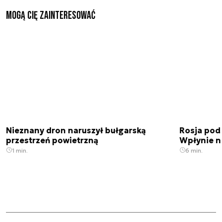
Mogą Cię zainteresować
Nieznany dron naruszył bułgarską
Rosja pod
przestrzeń powietrzną
Wpłynie n
1 min.
6 min.