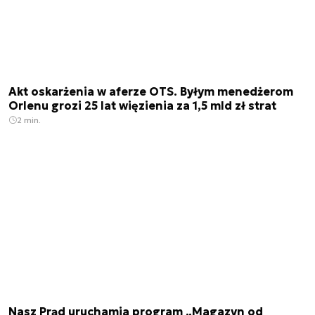
Akt oskarżenia w aferze OTS. Byłym menedżerom
Orlenu grozi 25 lat więzienia za 1,5 mld zł strat
2 min.
Nasz Prąd uruchamia program „Magazyn od