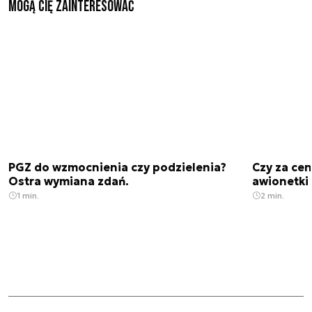
Mogą Cię zainteresować
PGZ do wzmocnienia czy podzielenia?
Czy za cen
Ostra wymiana zdań.
awionetki 
1 min.
2 min.