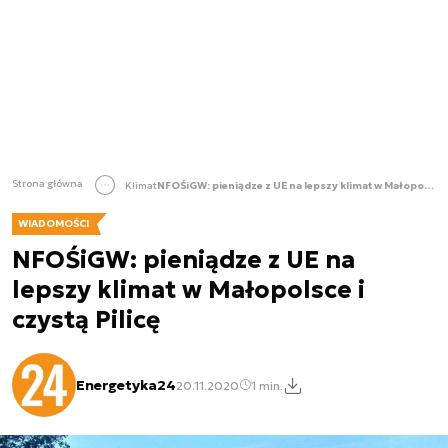
Strona główna
Klimat
NFOŚiGW: pieniądze z UE na lepszy klimat w Małopolsce i czystą Pilicę
WIADOMOŚCI
NFOŚiGW: pieniądze z UE na
lepszy klimat w Małopolsce i
czystą Pilicę
Energetyka24
20.11.2020
1 min.