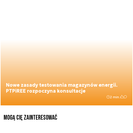
Nowe zasady testowania magazynów energii.
PTPiREE rozpoczyna konsultacje
2 min.
Mogą Cię zainteresować