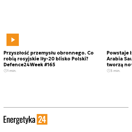
Przyszłość przemysłu obronnego. Co
Powstaje 
robią rosyjskie Iły-20 blisko Polski?
Arabia Sau
Defence24Week #165
tworzą no
1 min.
3 min.