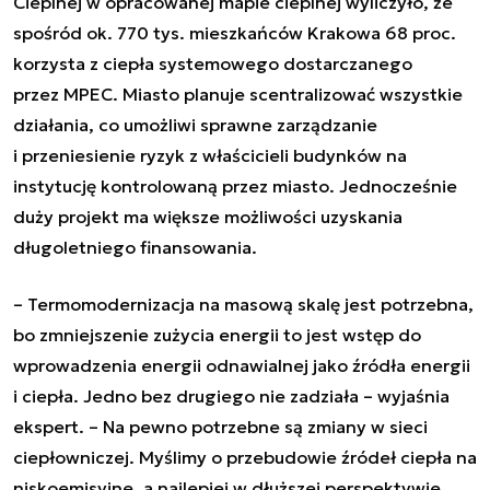
Cieplnej w opracowanej mapie cieplnej wyliczyło, że
spośród ok. 770 tys. mieszkańców Krakowa 68 proc.
korzysta z ciepła systemowego dostarczanego
przez MPEC. Miasto planuje scentralizować wszystkie
działania, co umożliwi sprawne zarządzanie
i przeniesienie ryzyk z właścicieli budynków na
instytucję kontrolowaną przez miasto. Jednocześnie
duży projekt ma większe możliwości uzyskania
długoletniego finansowania.
–
Termomodernizacja na masową skalę jest potrzebna,
bo zmniejszenie zużycia energii to jest wstęp do
wprowadzenia energii odnawialnej jako źródła energii
i ciepła. Jedno bez drugiego nie zadziała –
wyjaśnia
ekspert.
– Na pewno potrzebne są zmiany w sieci
ciepłowniczej. Myślimy o przebudowie źródeł ciepła na
niskoemisyjne, a najlepiej w dłuższej perspektywie