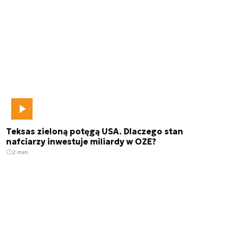
Teksas zieloną potęgą USA. Dlaczego stan
nafciarzy inwestuje miliardy w OZE?
2 min.