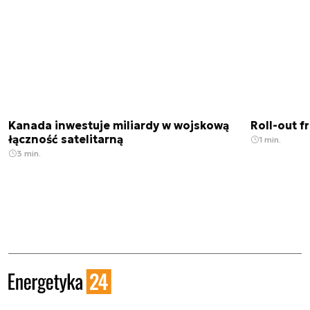
Kanada inwestuje miliardy w wojskową
Roll-out f
łączność satelitarną
1 min.
3 min.