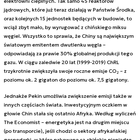
elektrowni cieplnych. Tak samo
45 reaktorów
jądrowych, które już teraz działają w Państwie Środka
,
oraz kolejnych 15 jednostek będących w budowie, to
wciąż zbyt mało, by wyrugować z chińskiego miksu
węgiel. Wszystko to sprawia, że Chiny są największym
światowym emitentem dwutlenku węgla –
odpowiadają za prawie 30% globalnej produkcji tego
gazu. W ciągu zaledwie 20 lat (1999-2019) ChRL
trzykrotnie zwiększyła swoje roczne emisje CO
– z
2
poziomu ok. 2 gigaton do poziomu ok. 7,5 gigatony.
Jednakże Pekin umożliwia zwiększenie emisji także w
innych częściach świata. Inwestycyjnym oczkiem w
głowie Chin stała się ostatnio Afryka. Według wyliczeń
The Economist – energetyka jest na drugim miejscu
(po transporcie), jeśli chodzi o sektory afrykańskiej
gospodarki, w które pakowane są chińskie pieniądze.