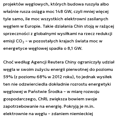
projektów węglowych, których budowa ruszyła albo
właśnie rusza osiąga moc 148 GW, czyli mniej więcej
tyle samo, ile moc wszystkich elektrowni zasilanych
węglem w Europie. Takie działania Chin stoją w rażącej
sprzeczności z globalnymi wysiłkami na rzecz redukcji
emisji CO
– w pozostałych krajach świata moc w
2
energetyce węglowej spadła o 8,1 GW.
Choć
według Agencji Reutera
Chiny ograniczyły udział
węgla w swoim zużyciu energii pierwotnej do poziomu
59% (z poziomu 68% w 2012 roku), to jednak wysiłek
ten nie odzwierciedla dokładnie rozrostu energetyki
węglowej w Państwie Środka – w miarę rozwoju
gospodarczego, ChRL zwiększa bowiem swoje
zapotrzebowanie na energię. Pokryją je m.in.
elektrownie na węglu –
zdaniem niemieckiej