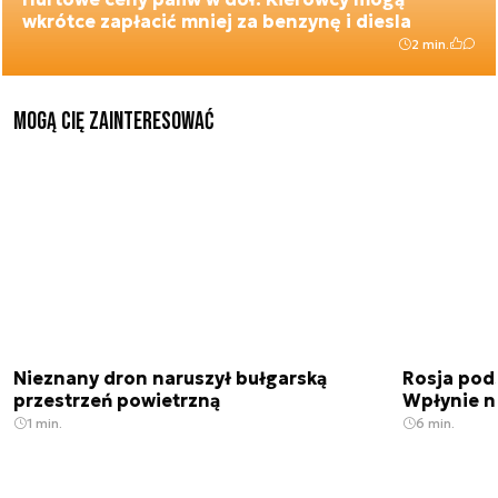
wkrótce zapłacić mniej za benzynę i diesla
2 min.
Mogą Cię zainteresować
Nieznany dron naruszył bułgarską
Rosja pod
przestrzeń powietrzną
Wpłynie n
1 min.
6 min.