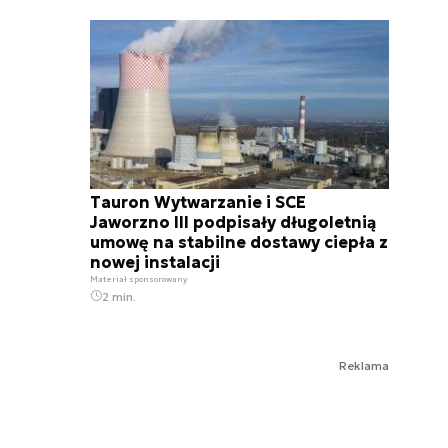
Tauron Wytwarzanie i SCE
Jaworzno III podpisały długoletnią
umowę na stabilne dostawy ciepła z
nowej instalacji
Materiał sponsorowany
2 min.
Reklama