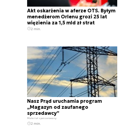
Akt oskarżenia w aferze OTS. Byłym
menedżerom Orlenu grozi 25 lat
więzienia za 1,5 mld zł strat
2 min.
Nasz Prąd uruchamia program
„Magazyn od zaufanego
sprzedawcy”
Materiał sponsorowany
2 min.