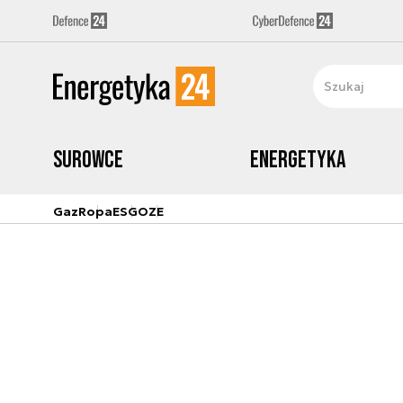
Surowce
Energetyka
Gaz
Ropa
ESG
OZE