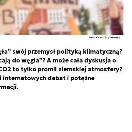
Autor. Canva Engineering
ęła” swój przemysł polityką klimatyczną?
ają do węgla”? A może cała dyskusja o
 CO2 to tylko promil ziemskiej atmosfery?
i internetowych debat i potężne
rmacji.