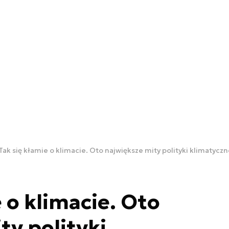
Tak się kłamie o klimacie. Oto największe mity polityki klimatyczn
 o klimacie. Oto
ty polityki