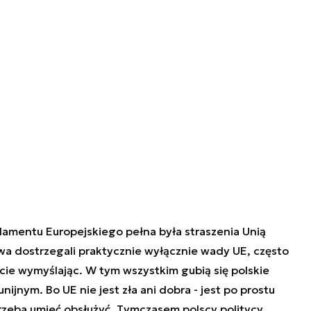
amentu Europejskiego pełna była straszenia Unią
wa dostrzegali praktycznie wyłącznie wady UE, często
cie wymyślając. W tym wszystkim gubią się polskie
ijnym. Bo UE nie jest zła ani dobra - jest po prostu
trzeba umieć obsłużyć. Tymczasem polscy politycy