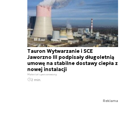
Tauron Wytwarzanie i SCE
Jaworzno III podpisały długoletnią
umowę na stabilne dostawy ciepła z
nowej instalacji
Materiał sponsorowany
2 min.
Reklama