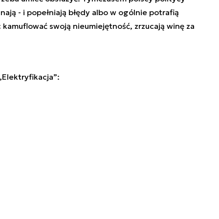
znają - i popełniają błędy albo w ogólnie potrafią
c kamuflować swoją nieumiejętność, zrzucają winę za
lektryfikacja”: