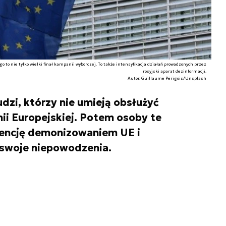
 to nie tylko wielki finał kampanii wyborczej. To także intensyfikacja działań prowadzonych przez
rosyjski aparat dezinformacji.
Autor. Guillaume Périgois/Unsplash
udzi, którzy nie umieją obsłużyć
i Europejskiej. Potem osoby te
encję demonizowaniem UE i
 swoje niepowodzenia.