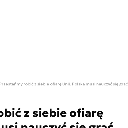
Przestańmy robić z siebie ofiarę Unii. Polska musi nauczyć się gra
bić z siebie ofiarę
usi nauczyć się grać