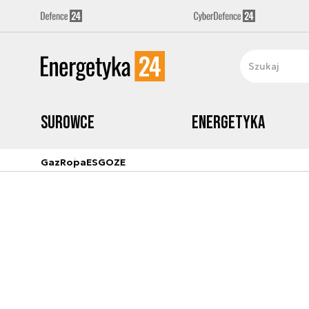
Surowce
Energetyka
Gaz
Ropa
ESG
OZE