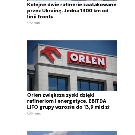
Kolejne dwie rafinerie zaatakowane
przez Ukrainę. Jedna 1300 km od
linii frontu
2 min.
Orlen zwiększa zyski dzięki
rafineriom i energetyce. EBITDA
LIFO grupy wzrosła do 13,9 mld zł
5 min.