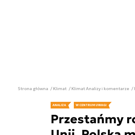
Strona główna
Klimat
Klimat Analizy i komentarze
ANALIZA
W CENTRUM UWAGI
Przestańmy ro
Unii. Polska m