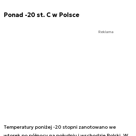
Ponad -20 st. C w Polsce
Reklama
Temperatury poniżej -20 stopni zanotowano we
wtorek po północy na południu i wschodzie Polski. W