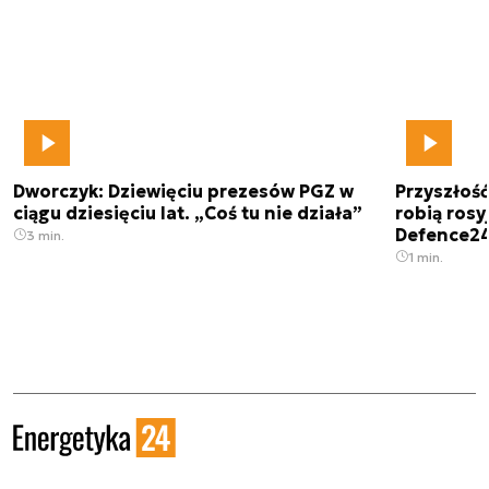
Dworczyk: Dziewięciu prezesów PGZ w
Przyszłoś
ciągu dziesięciu lat. „Coś tu nie działa”
robią rosyj
Defence2
3 min.
1 min.