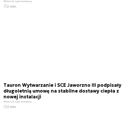
Materiał sponsorowany
2 min.
Tauron Wytwarzanie i SCE Jaworzno III podpisały
długoletnią umowę na stabilne dostawy ciepła z
nowej instalacji
Materiał sponsorowany
2 min.