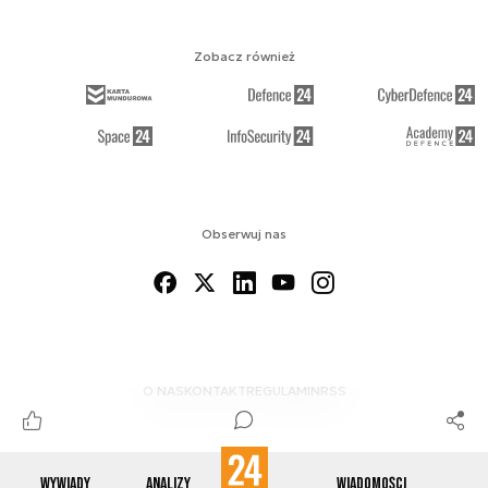
Zobacz również
Obserwuj nas
O NAS
KONTAKT
REGULAMIN
RSS
Wywiady
Analizy
Wiadomości