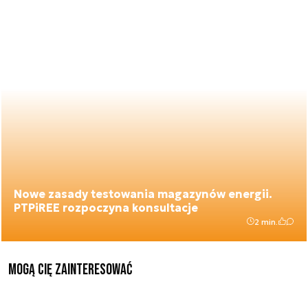
Nowe zasady testowania magazynów energii.
PTPiREE rozpoczyna konsultacje
2 min.
Mogą Cię zainteresować