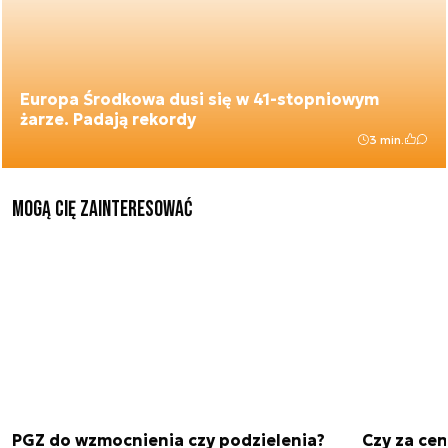
Europa Środkowa dusi się w 41-stopniowym
żarze. Padają rekordy
3 min.
Mogą Cię zainteresować
PGZ do wzmocnienia czy podzielenia?
Czy za cen