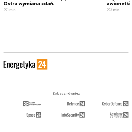
Ostra wymiana zdań.
awionetki 
1 min.
2 min.
Zobacz również