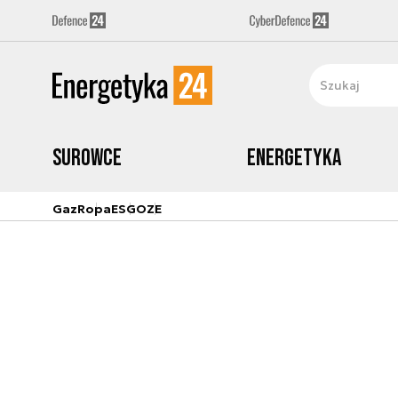
Surowce
Energetyka
Gaz
Ropa
ESG
OZE