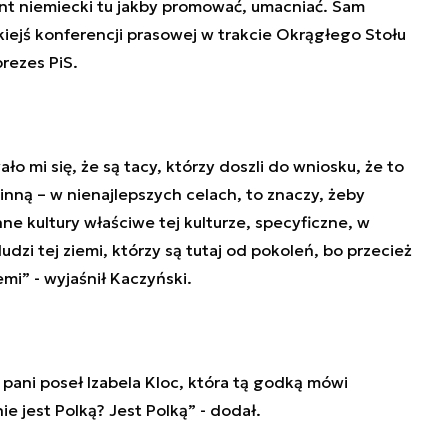
ent niemiecki tu jakby promować, umacniać. Sam
kiejś konferencji prasowej w trakcie Okrągłego Stołu
rezes PiS.
o mi się, że są tacy, którzy doszli do wniosku, że to
inną – w nienajlepszych celach, to znaczy, żeby
nne kultury właściwe tej kulturze, specyficzne, w
ludzi tej ziemi, którzy są tutaj od pokoleń, bo przecież
emi” - wyjaśnił Kaczyński.
 pani poseł Izabela Kloc, która tą godką mówi
e jest Polką? Jest Polką” - dodał.