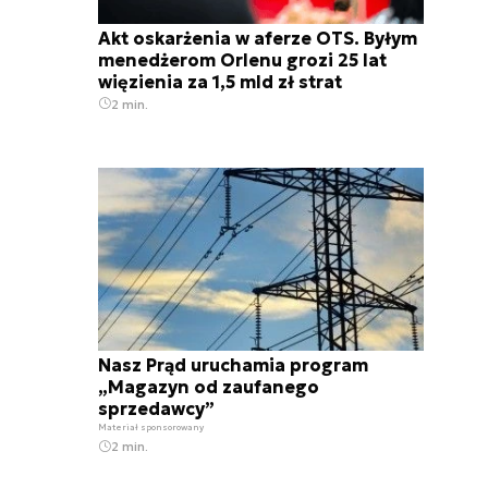
Akt oskarżenia w aferze OTS. Byłym
menedżerom Orlenu grozi 25 lat
więzienia za 1,5 mld zł strat
2 min.
Nasz Prąd uruchamia program
„Magazyn od zaufanego
sprzedawcy”
Materiał sponsorowany
2 min.