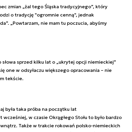
bec zmian „żal tego Śląska tradycyjnego”, który
hodzi o tradycję "ogromnie cenną", jednak
e da”. „Powtarzam, nie mam tu poczucia, abyśmy
słowa sprzed kilku lat o „ukrytej opcji niemieckiej”
 się one w odsyłaczu większego opracowania – nie
m tekście.
taj była taka próba na początku lat
t wcześniej, w czasie Okrągłego Stołu to było bardzo
ewnątrz. Także w trakcie rokowań polsko-niemieckich