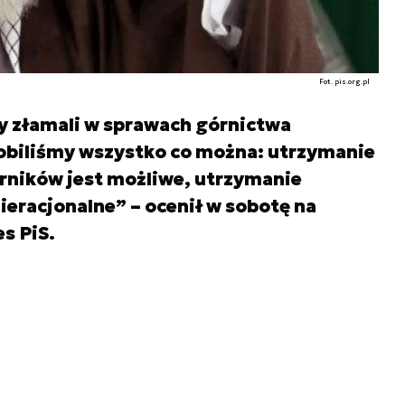
Fot. pis.org.pl
 złamali w sprawach górnictwa
obiliśmy wszystko co można: utrzymanie
rników jest możliwe, utrzymanie
ieracjonalne” – ocenił w sobotę na
s PiS.