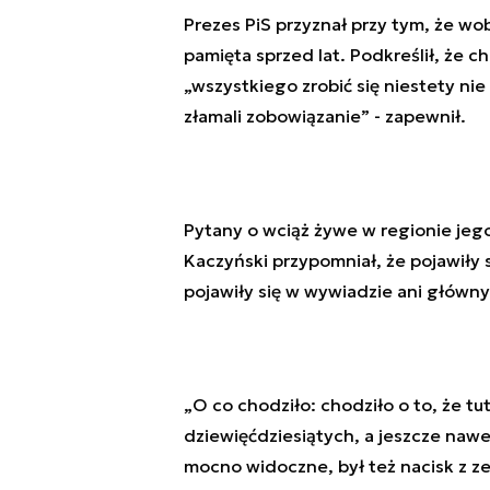
Prezes PiS przyznał przy tym, że wo
pamięta sprzed lat. Podkreślił, że c
„wszystkiego zrobić się niestety ni
złamali zobowiązanie” - zapewnił.
Pytany o wciąż żywe w regionie jego 
Kaczyński przypomniał, że pojawiły
pojawiły się w wywiadzie ani główny
„O co chodziło: chodziło o to, że tu
dziewięćdziesiątych, a jeszcze nawe
mocno widoczne, był też nacisk z z