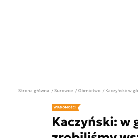
Strona główna
Surowce
Górnictwo
Kaczyński: w g
WIADOMOŚCI
Kaczyński: w 
zrobiliśmy ws