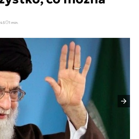
:45
1 min.
Następny slajd