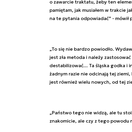
o zawarcie traktatu, żeby ten elem
pamiętam, jak musiałem w trakcie ja
na te pytania odpowiadać” - mówił p
„To się nie bardzo powiodło. Wydawał
jest zła metoda i należy zastosować 
destabilizować... Ta śląska godka i i
żadnym razie nie odcinają tej ziemi, 
jest również wielu nowych, od tej zi
„Państwo tego nie widzą, ale tu stoi
znakomicie, ale czy z tego powodu ni