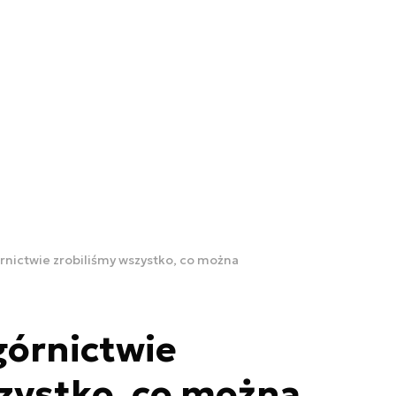
órnictwie zrobiliśmy wszystko, co można
górnictwie
zystko, co można