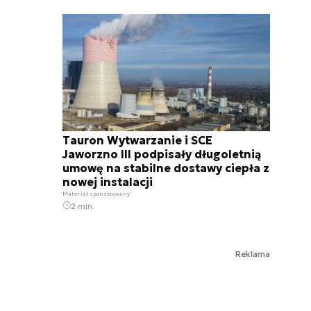
Tauron Wytwarzanie i SCE
Jaworzno III podpisały długoletnią
umowę na stabilne dostawy ciepła z
nowej instalacji
Materiał sponsorowany
2 min.
Reklama