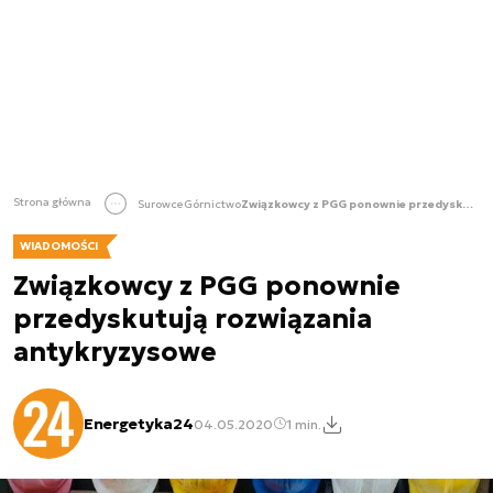
Strona główna
Surowce
Górnictwo
Związkowcy z PGG ponownie przedyskutują rozwiązania antykryzysowe
WIADOMOŚCI
Związkowcy z PGG ponownie
przedyskutują rozwiązania
antykryzysowe
Energetyka24
04.05.2020
1 min.