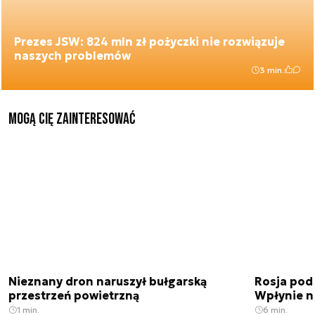
Prezes JSW: 824 mln zł pożyczki nie rozwiązuje
naszych problemów
3 min.
Mogą Cię zainteresować
Nieznany dron naruszył bułgarską
Rosja pod
przestrzeń powietrzną
Wpłynie n
1 min.
6 min.