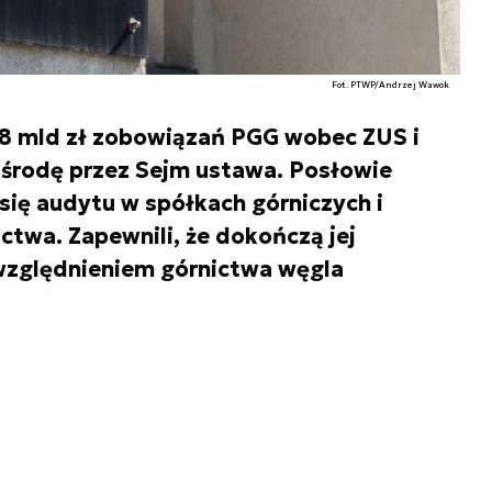
Fot. PTWP/Andrzej Wawok
,8 mld zł zobowiązań PGG wobec ZUS i
 środę przez Sejm ustawa. Posłowie
 się audytu w spółkach górniczych i
ctwa. Zapewnili, że dokończą jej
uwzględnieniem górnictwa węgla