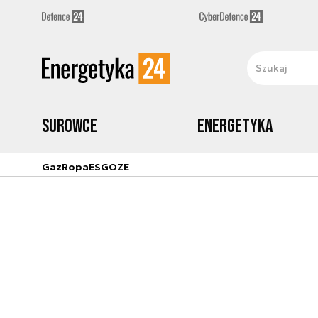
Surowce
Energetyka
Gaz
Ropa
ESG
OZE