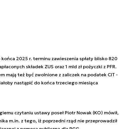
końca 2025 r. terminu zawieszenia spłaty blisko 820
apłaconych składek ZUS oraz 1 mld zł pożyczki z PFR.
m mają też być zwolnione z zaliczek na podatek CIT -
ałoby nastąpić do końca trzeciego miesiąca
giemu czytaniu ustawy poseł Piotr Nowak (KO) mówił,
ika m.in. z tego, iż poprzedni rząd nie przeprowadził
wiązanej z pomocą publiczną dla PGG.