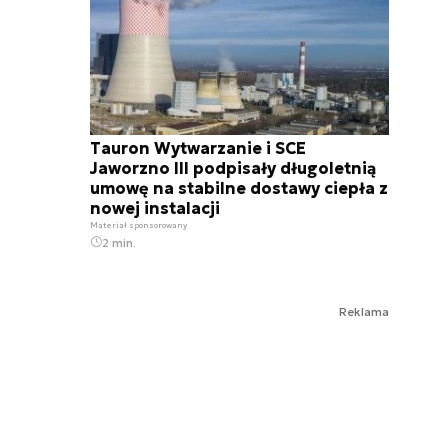
Tauron Wytwarzanie i SCE
Jaworzno III podpisały długoletnią
umowę na stabilne dostawy ciepła z
nowej instalacji
Materiał sponsorowany
2 min.
Reklama