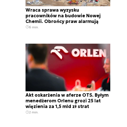
Wraca sprawa wyzysku
pracowników na budowie Nowej
Chemii. Obrońcy praw alarmują
6 min.
Akt oskarżenia w aferze OTS. Byłym
menedżerom Orlenu grozi 25 lat
więzienia za 1,5 mld zł strat
2 min.