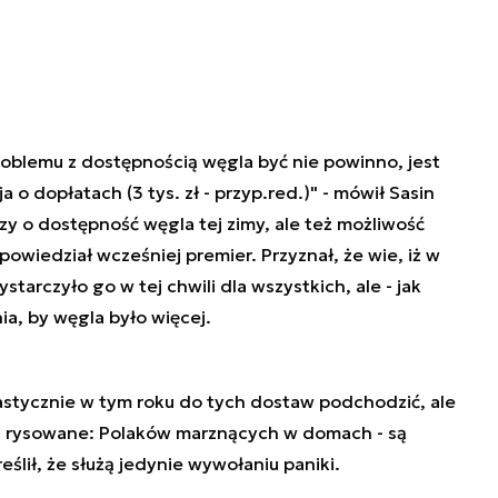
roblemu z dostępnością węgla być nie powinno, jest
 o dopłatach (3 tys. zł - przyp.red.)" - mówił Sasin
y o dostępność węgla tej zimy, ale też możliwość
owiedział wcześniej premier. Przyznał, że wie, iż w
tarczyło go w tej chwili dla wszystkich, ale - jak
ia, by węgla było więcej.
lastycznie w tym roku do tych dostaw podchodzić, ale
siaj rysowane: Polaków marznących w domach - są
ślił, że służą jedynie wywołaniu paniki.