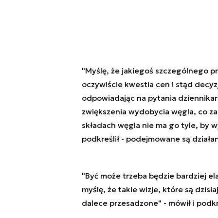
"Myślę, że jakiegoś szczególnego p
oczywiście kwestia cen i stąd decyzja
odpowiadając na pytania dziennikarz
zwiększenia wydobycia węgla, co zap
składach węgla nie ma go tyle, by wys
podkreślił - podejmowane są działan
"Być może trzeba będzie bardziej e
myślę, że takie wizje, które są dzi
dalece przesadzone" - mówił i podkre