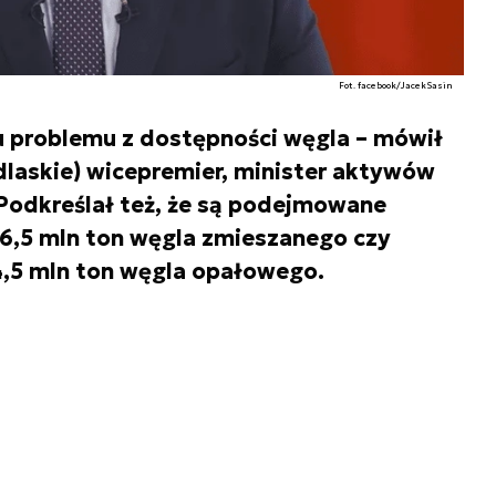
Fot. facebook/JacekSasin
u problemu z dostępności węgla – mówił
laskie) wicepremier, minister aktywów
Podkreślał też, że są podejmowane
 6,5 mln ton węgla zmieszanego czy
,5 mln ton węgla opałowego.