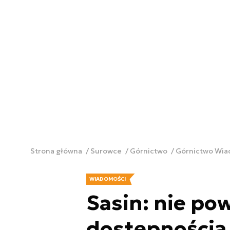
Strona główna
Surowce
Górnictwo
Górnictwo Wi
WIADOMOŚCI
Sasin: nie po
dostępnością