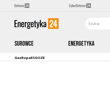
Surowce
Energetyka
Gaz
Ropa
ESG
OZE