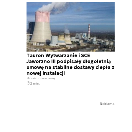
Tauron Wytwarzanie i SCE
Jaworzno III podpisały długoletnią
umowę na stabilne dostawy ciepła z
nowej instalacji
Materiał sponsorowany
2 min.
Reklama