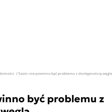
adomości
Sasin: nie powinno być problemu z dostępnością węgl
winno być problemu z
 węgla