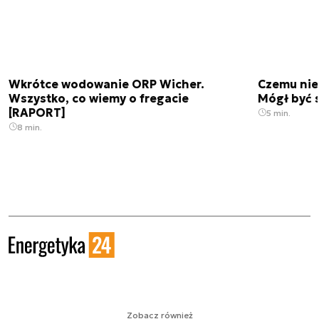
Wkrótce wodowanie ORP Wicher.
Czemu nie
Wszystko, co wiemy o fregacie
Mógł być 
[RAPORT]
5 min.
8 min.
Zobacz również