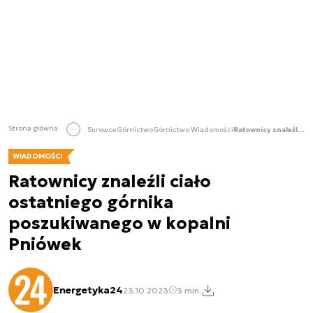
Strona główna
Surowce
Górnictwo
Górnictwo Wiadomości
Ratownicy znaleźli ciało ostatniego górnika poszukiwanego w kopalni Pniówek
WIADOMOŚCI
Ratownicy znaleźli ciało
ostatniego górnika
poszukiwanego w kopalni
Pniówek
Energetyka24
23.10.2023
3 min.