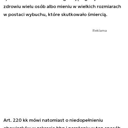
zdrowiu wielu osób albo mieniu w wielkich rozmiarach
w postaci wybuchu, które skutkowało śmiercią.
Reklama
Art. 220 kk mówi natomiast o niedopełnieniu
obowiązków w zakresie bhp i narażeniu w ten sposób