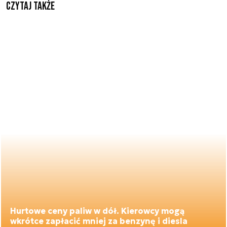
Czytaj także
Hurtowe ceny paliw w dół. Kierowcy mogą
wkrótce zapłacić mniej za benzynę i diesla