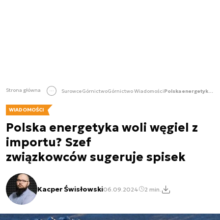
Strona główna
Surowce
Górnictwo
Górnictwo Wiadomości
Polska energetyka woli węgiel z importu? Szef związkowców sugeruje spisek
WIADOMOŚCI
Polska energetyka woli węgiel z
importu? Szef
związkowców sugeruje spisek
Kacper Świsłowski
06.09.2024
2 min.