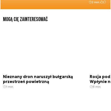
2 min.
Mogą Cię zainteresować
Nieznany dron naruszył bułgarską
Rosja pod
przestrzeń powietrzną
Wpłynie n
1 min.
6 min.