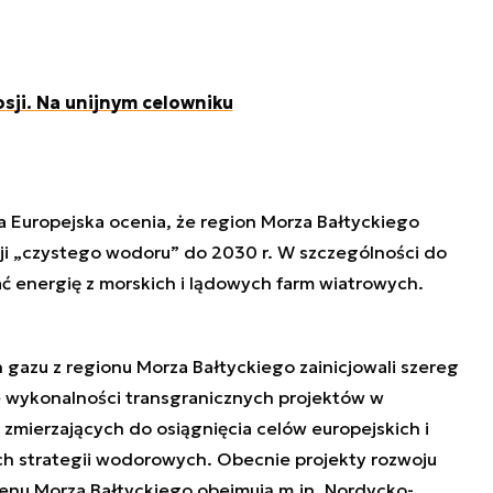
sji. Na unijnym celowniku
 Europejska ocenia, że region Morza Bałtyckiego
ji „czystego wodoru” do 2030 r. W szczególności do
 energię z morskich i lądowych farm wiatrowych.
azu z regionu Morza Bałtyckiego zainicjowali szereg
e wykonalności transgranicznych projektów w
 zmierzających do osiągnięcia celów europejskich i
ych strategii wodorowych. Obecnie projekty rozwoju
enu Morza Bałtyckiego obejmują m.in. Nordycko-