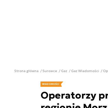
Strona główna
Surowce
Gaz
Gaz Wiadomości
Op
WIADOMOŚCI
Operatorzy p
regionie Morz