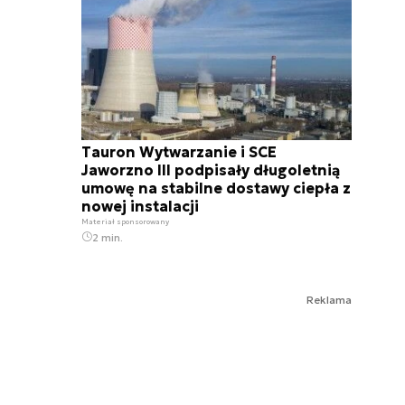
Tauron Wytwarzanie i SCE
Jaworzno III podpisały długoletnią
umowę na stabilne dostawy ciepła z
nowej instalacji
Materiał sponsorowany
2 min.
Reklama