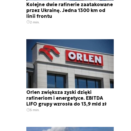
Kolejne dwie rafinerie zaatakowane
przez Ukrainę. Jedna 1300 km od
linii frontu
2 min.
Orlen zwiększa zyski dzięki
rafineriom i energetyce. EBITDA
LIFO grupy wzrosła do 13,9 mld zł
5 min.