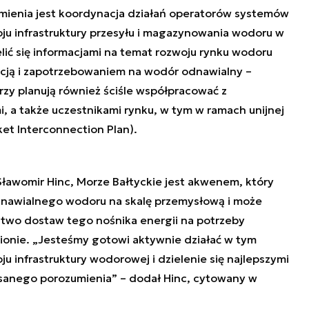
ienia jest koordynacja działań operatorów systemów
ju infrastruktury przesyłu i magazynowania wodoru w
lić się informacjami na temat rozwoju rynku wodoru
kcją i zapotrzebowaniem na wodór odnawialny –
y planują również ściśle współpracować z
i, a także uczestnikami rynku, w tym w ramach unijnej
ket Interconnection Plan).
Sławomir Hinc, Morze Bałtyckie jest akwenem, który
dnawialnego wodoru na skalę przemysłową i może
two dostaw tego nośnika energii na potrzeby
ionie. „Jesteśmy gotowi aktywnie działać w tym
u infrastruktury wodorowej i dzielenie się najlepszymi
isanego porozumienia” – dodał Hinc, cytowany w