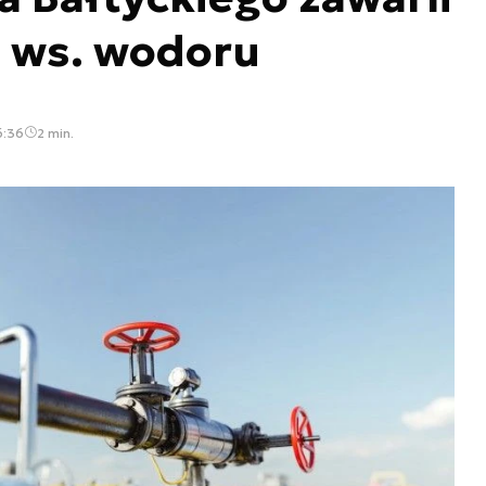
 ws. wodoru
6:36
2 min.