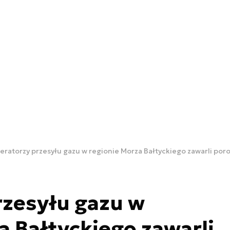
eratorzy przesyłu gazu w regionie Morza Bałtyckiego zawarli po
rzesyłu gazu w
a Bałtyckiego zawarli