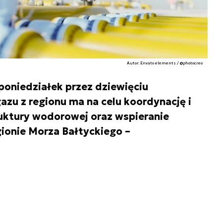
Autor. Envato elements / @photocreo
oniedziałek przez dziewięciu
zu z regionu ma na celu koordynację i
ruktury wodorowej oraz wspieranie
ionie Morza Bałtyckiego –