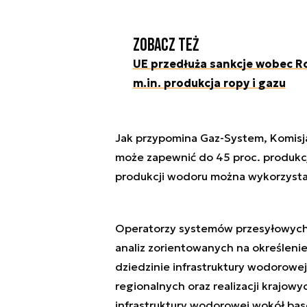
Zobacz też
UE przedłuża sankcje wobec Ro
m.in. produkcja ropy i gazu
Jak przypomina Gaz-System, Komisja
może zapewnić do 45 proc. produkc
produkcji wodoru można wykorzystać
Operatorzy systemów przesyłowych g
analiz zorientowanych na określeni
dziedzinie infrastruktury wodorowej
regionalnych oraz realizacji krajow
infrastruktury wodorowej wokół bas