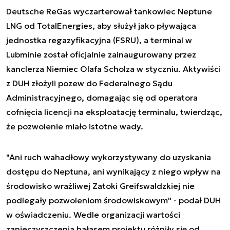
Deutsche ReGas wyczarterował tankowiec Neptune
LNG od TotalEnergies, aby służył jako pływająca
jednostka regazyfikacyjna (FSRU), a terminal w
Lubminie został oficjalnie zainaugurowany przez
kanclerza Niemiec Olafa Scholza w styczniu. Aktywiści
z DUH złożyli pozew do Federalnego Sądu
Administracyjnego, domagając się od operatora
cofnięcia licencji na eksploatację terminalu, twierdząc,
że pozwolenie miało istotne wady.
"Ani ruch wahadłowy wykorzystywany do uzyskania
dostępu do Neptuna, ani wynikający z niego wpływ na
środowisko wrażliwej Zatoki Greifswaldzkiej nie
podlegały pozwoleniom środowiskowym" - podał DUH
w oświadczeniu. Wedle organizacji wartości
zanieczyszczenia hałasem projektu różniły się od