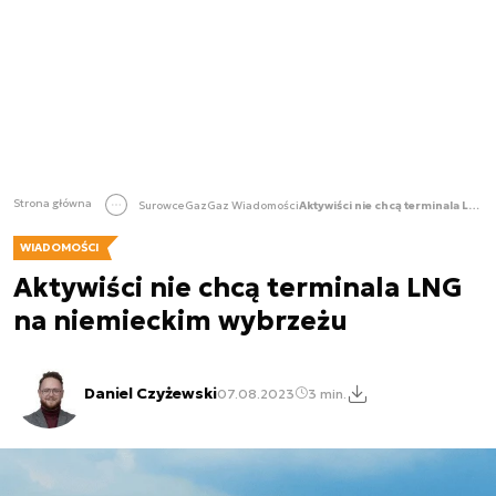
Strona główna
Surowce
Gaz
Gaz Wiadomości
Aktywiści nie chcą terminala LNG na niemieckim wybrzeżu
WIADOMOŚCI
Aktywiści nie chcą terminala LNG
na niemieckim wybrzeżu
Daniel Czyżewski
07.08.2023
3 min.