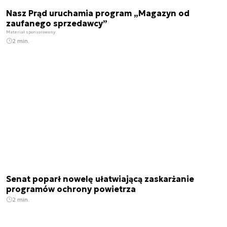
Nasz Prąd uruchamia program „Magazyn od
zaufanego sprzedawcy”
Materiał sponsorowany
2 min.
Senat poparł nowelę ułatwiającą zaskarżanie
programów ochrony powietrza
2 min.