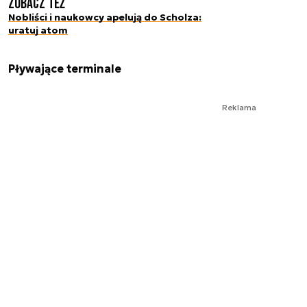
Zobacz też
Nobliści i naukowcy apelują do Scholza:
uratuj atom
Pływające terminale
Reklama