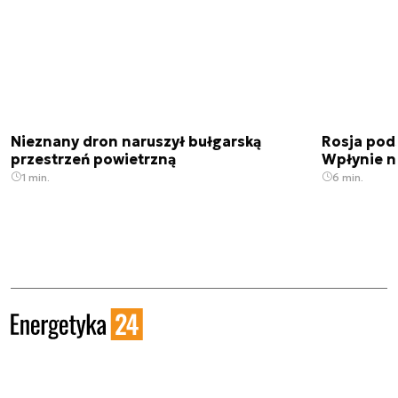
Nieznany dron naruszył bułgarską
Rosja pod
przestrzeń powietrzną
Wpłynie n
1 min.
6 min.