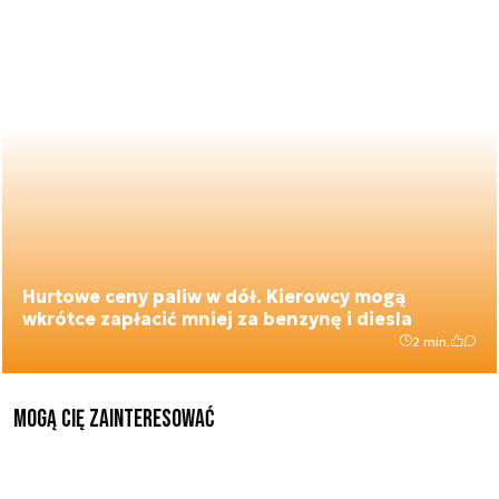
Hurtowe ceny paliw w dół. Kierowcy mogą
wkrótce zapłacić mniej za benzynę i diesla
2 min.
Mogą Cię zainteresować