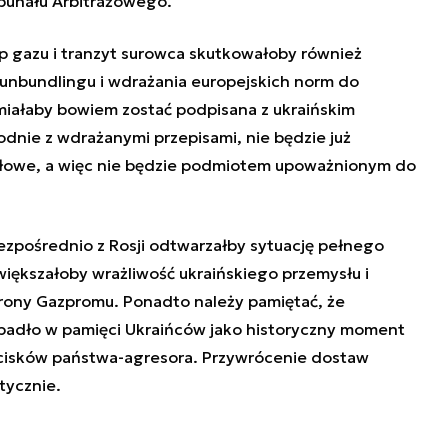
ybunału Arbitrażowego.
 gazu i tranzyt surowca skutkowałoby również
unbundlingu i wdrażania europejskich norm do
iałaby bowiem zostać podpisana z ukraińskim
odnie z wdrażanymi przepisami, nie będzie już
yłowe, a więc nie będzie podmiotem upoważnionym do
ezpośrednio z Rosji odtwarzałby sytuację pełnego
zwiększałoby wrażliwość ukraińskiego przemysłu i
rony Gazpromu. Ponadto należy pamiętać, że
apadło w pamięci Ukraińców jako historyczny moment
acisków państwa-agresora. Przywrócenie dostaw
tycznie.