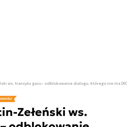
ński ws. tranzytu gazu– odblokowanie dialogu, którego nie ma 
OMOŚCI
in-Zełeński ws.
u– odblokowanie