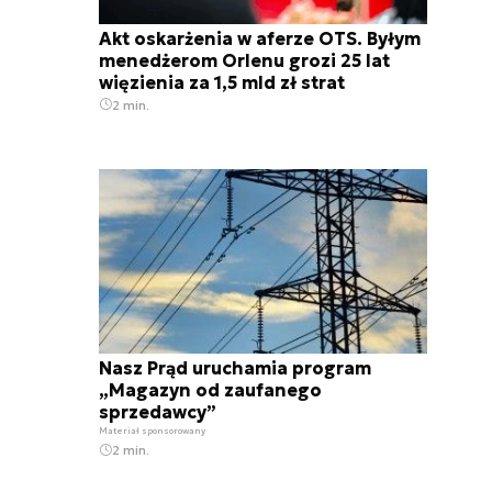
Akt oskarżenia w aferze OTS. Byłym
menedżerom Orlenu grozi 25 lat
więzienia za 1,5 mld zł strat
2 min.
Nasz Prąd uruchamia program
„Magazyn od zaufanego
sprzedawcy”
Materiał sponsorowany
2 min.