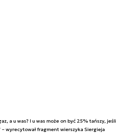
gaz, a u was? I u was może on być 25% tańszy, jeśli
 – wyrecytował fragment wierszyka Siergieja