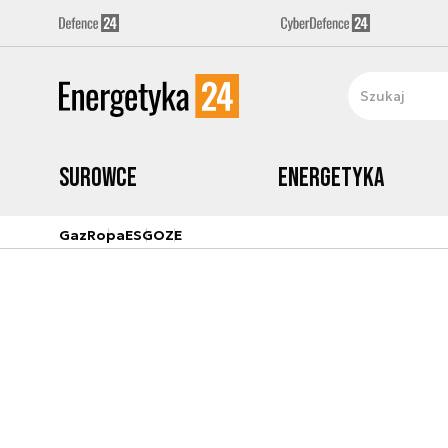
Surowce
Energetyka
Gaz
Ropa
ESG
OZE