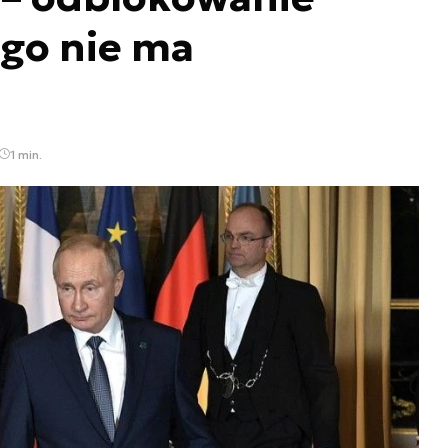
ego nie ma
]
1 min.