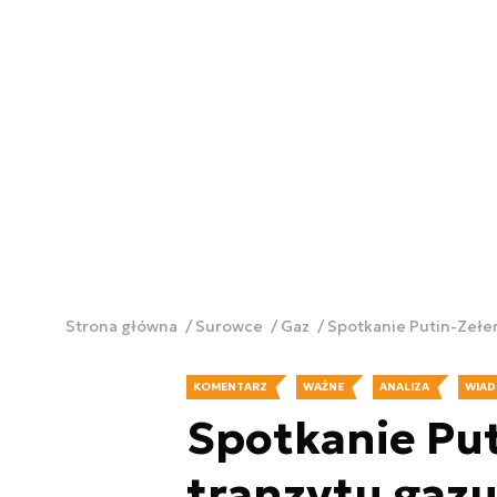
Strona główna
Surowce
Gaz
Spotkanie Putin-Zełe
KOMENTARZ
WAŻNE
ANALIZA
WIAD
Spotkanie Put
tranzytu gaz