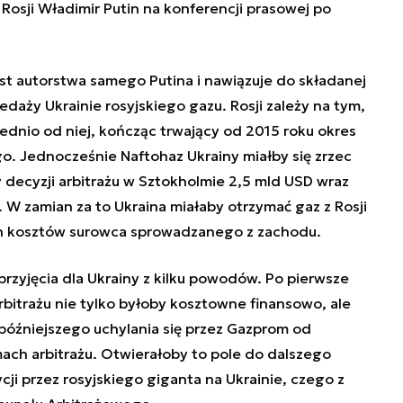
osji Władimir Putin na konferencji prasowej po
st autorstwa samego Putina i nawiązuje do składanej
edaży Ukrainie rosyjskiego gazu. Rosji zależy na tym,
ednio od niej, kończąc trwający od 2015 roku okres
. Jednocześnie Naftohaz Ukrainy miałby się zrzec
ecyzji arbitrażu w Sztokholmie 2,5 mld USD wraz
. W zamian za to Ukraina miałaby otrzymać gaz z Rosji
h kosztów surowca sprowadzanego z zachodu.
przyjęcia dla Ukrainy z kilku powodów. Po pierwsze
rbitrażu nie tylko byłoby kosztowne finansowo, ale
óźniejszego uchylania się przez Gazprom od
ach arbitrażu. Otwierałoby to pole do dalszego
i przez rosyjskiego giganta na Ukrainie, czego z