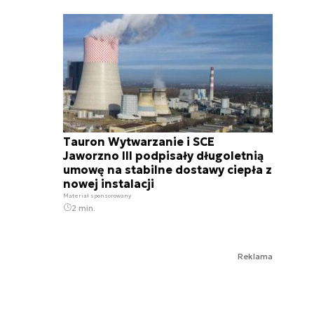
Tauron Wytwarzanie i SCE
Jaworzno III podpisały długoletnią
umowę na stabilne dostawy ciepła z
nowej instalacji
Materiał sponsorowany
2 min.
Reklama