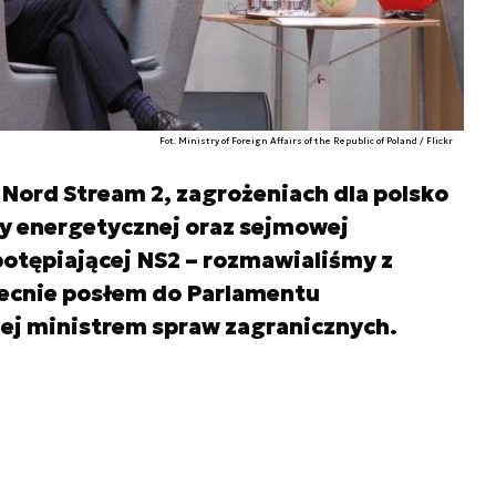
Fot. Ministry of Foreign Affairs of the Republic of Poland / Flickr
Nord Stream 2, zagrożeniach dla polsko
y energetycznej oraz sejmowej
otępiającej NS2 – rozmawialiśmy z
ecnie posłem do Parlamentu
iej ministrem spraw zagranicznych.