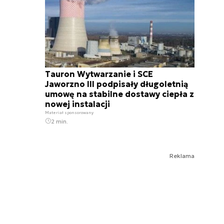
Tauron Wytwarzanie i SCE
Jaworzno III podpisały długoletnią
umowę na stabilne dostawy ciepła z
nowej instalacji
Materiał sponsorowany
2 min.
Reklama