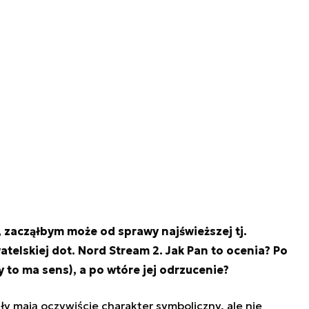
, zacząłbym może od sprawy najświeższej tj.
telskiej dot. Nord Stream 2. Jak Pan to ocenia? Po
to ma sens), a po wtóre jej odrzucenie?
y mają oczywiście charakter symboliczny, ale nie