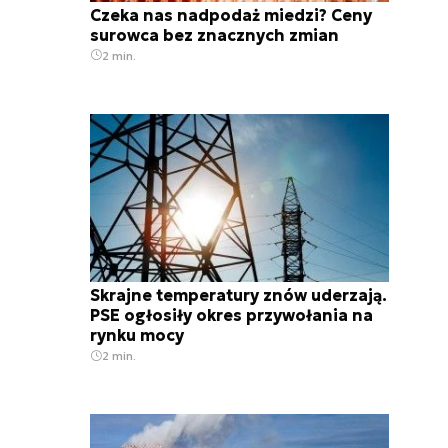
Czeka nas nadpodaż miedzi? Ceny
surowca bez znacznych zmian
2 min.
Skrajne temperatury znów uderzają.
PSE ogłosiły okres przywołania na
rynku mocy
2 min.