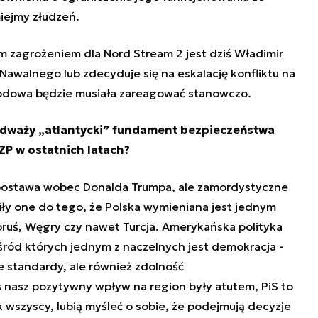
miejmy złudzeń.
m zagrożeniem dla Nord Stream 2 jest dziś Władimir
 Nawalnego lub zdecyduje się na eskalację konfliktu na
rodowa będzie musiała zareagować stanowczo.
podważy „atlantycki” fundament bezpieczeństwa
P w ostatnich latach?
ostawa wobec Donalda Trumpa, ale zamordystyczne
ły one do tego, że Polska wymieniana jest jednym
oruś, Węgry czy nawet Turcja. Amerykańska polityka
śród których jednym z naczelnych jest demokracja -
e standardy, ale również zdolność
nasz pozytywny wpływ na region były atutem, PiS to
k wszyscy, lubią myśleć o sobie, że podejmują decyzje