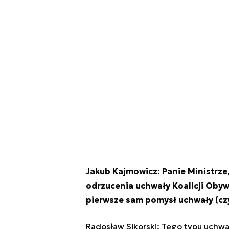
Jakub Kajmowicz: Panie Ministrze
odrzucenia uchwały Koalicji Obywa
pierwsze sam pomysł uchwały (czy 
Radosław Sikorski: Tego typu uchwał