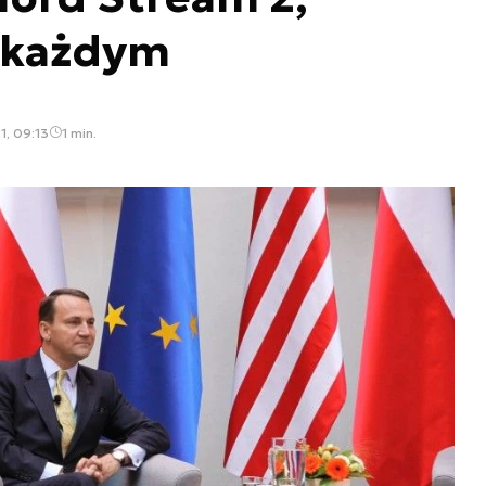
z każdym
1, 09:13
1 min.