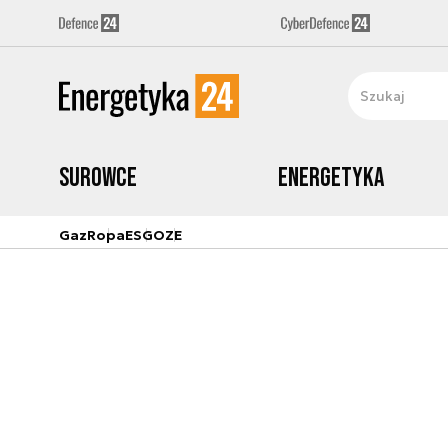
Surowce
Energetyka
Gaz
Ropa
ESG
OZE