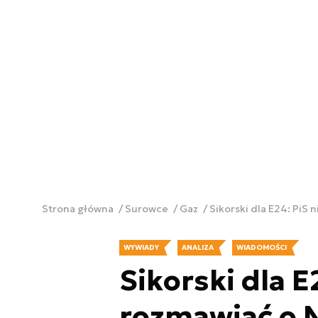
Strona główna
Surowce
Gaz
Sikorski dla E24: PiS 
WYWIADY
ANALIZA
WIADOMOŚCI
Sikorski dla E
rozmawiać o 