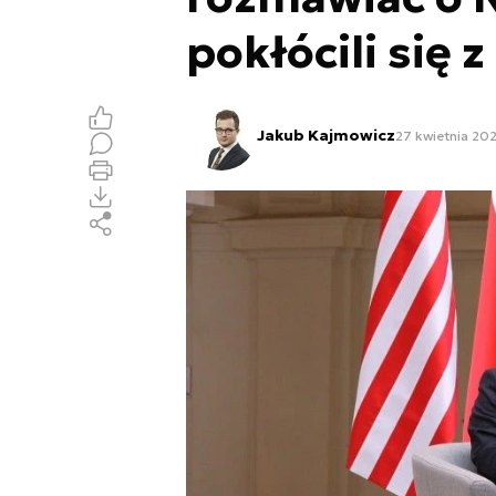
pokłócili się 
Jakub Kajmowicz
27 kwietnia 202