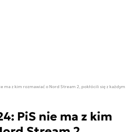
nie ma z kim rozmawiać o Nord Stream 2, pokłócili się z każdym
24: PiS nie ma z kim
Nord Stream 2,