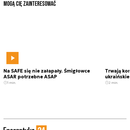
Mogą Cię zainteresować
Na SAFE się nie załapały. Śmigłowce
Trwają kon
ASAR potrzebne ASAP
ukraińskie
1 min.
2 min.