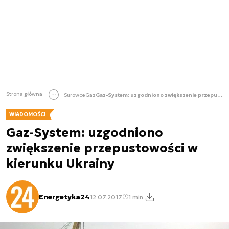
Strona główna
Surowce
Gaz
Gaz-System: uzgodniono zwiększenie przepustowości w kierunku Ukrainy
WIADOMOŚCI
Gaz-System: uzgodniono
zwiększenie przepustowości w
kierunku Ukrainy
Energetyka24
12.07.2017
1 min.