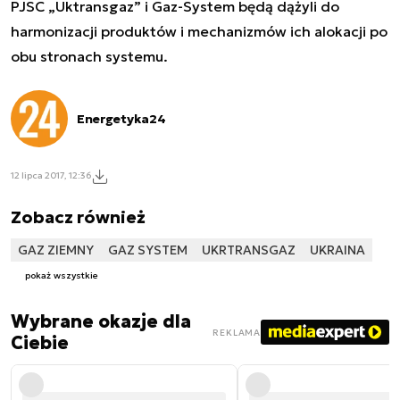
PJSC „Uktransgaz” i Gaz-System będą dążyli do
harmonizacji produktów i mechanizmów ich alokacji po
obu stronach systemu.
Energetyka24
12 lipca 2017, 12:36
Zobacz również
GAZ ZIEMNY
GAZ SYSTEM
UKRTRANSGAZ
UKRAINA
pokaż wszystkie
Wybrane okazje dla
REKLAMA
Ciebie