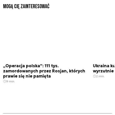
Mogą Cię zainteresować
„Operacja polska”: 111 tys.
Ukraina ku
zamordowanych przez Rosjan, których
wyrzutnie
prawie się nie pamięta
2 min.
9 min.