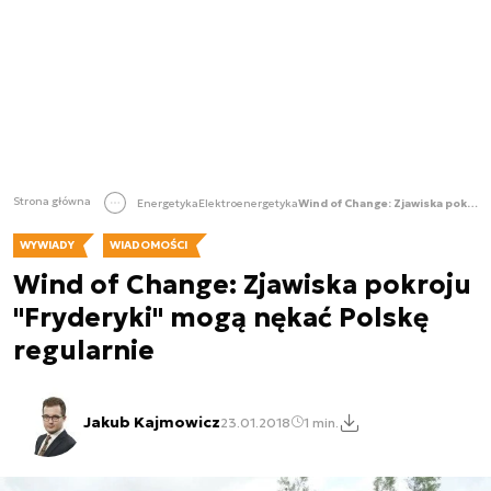
Strona główna
Energetyka
Elektroenergetyka
Wind of Change: Zjawiska pokroju "Fryderyki" mogą nękać Polskę regularnie
WYWIADY
WIADOMOŚCI
Wind of Change: Zjawiska pokroju
"Fryderyki" mogą nękać Polskę
regularnie
Jakub Kajmowicz
23.01.2018
1 min.