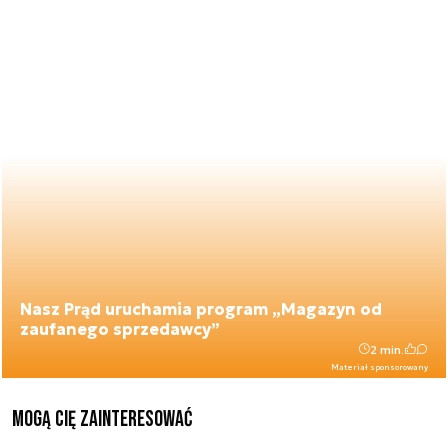
Nasz Prąd uruchamia program „Magazyn od
zaufanego sprzedawcy”
2 min.
Materiał sponsorowany
Mogą Cię zainteresować