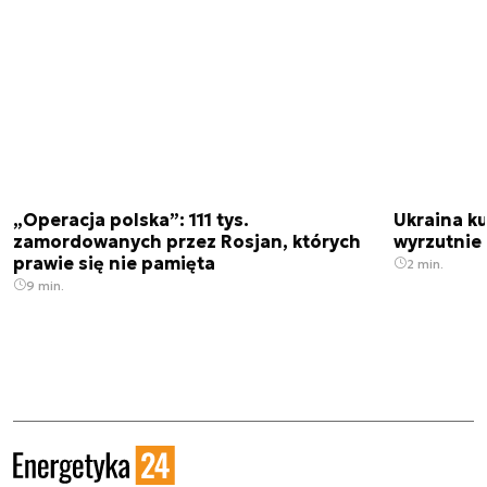
„Operacja polska”: 111 tys.
Ukraina ku
zamordowanych przez Rosjan, których
wyrzutnie
prawie się nie pamięta
2 min.
9 min.