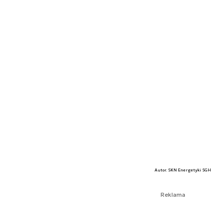
Autor. SKN Energetyki SGH
Reklama