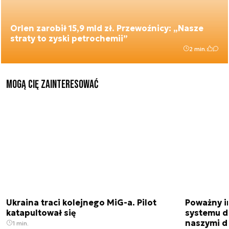
Orlen zarobił 15,9 mld zł. Przewoźnicy: „Nasze
straty to zyski petrochemii”
2 min.
Mogą Cię zainteresować
Ukraina traci kolejnego MiG-a. Pilot
Poważny i
katapultował się
systemu d
naszymi d
1 min.