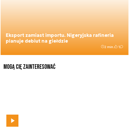
Eksport zamiast importu. Nigeryjska rafineria
planuje debiut na giełdzie
2 min.
1
Mogą Cię zainteresować