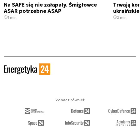
Na SAFE się nie załapały. Śmigłowce
Trwają kon
ASAR potrzebne ASAP
ukraińskie
1 min.
2 min.
Zobacz również