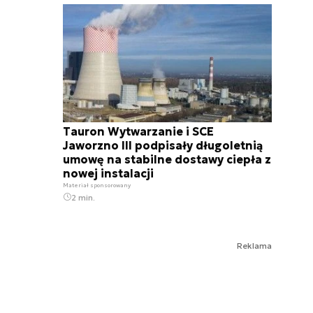
Tauron Wytwarzanie i SCE
Jaworzno III podpisały długoletnią
umowę na stabilne dostawy ciepła z
nowej instalacji
Materiał sponsorowany
2 min.
Reklama