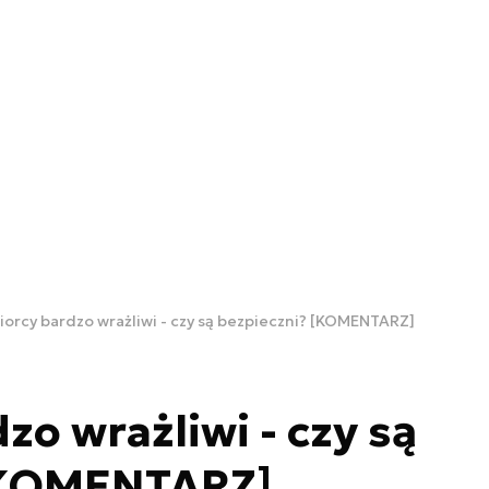
orcy bardzo wrażliwi - czy są bezpieczni? [KOMENTARZ]
zo wrażliwi - czy są
[KOMENTARZ]