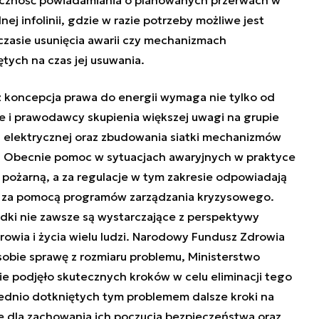
j infolinii, gdzie w razie potrzeby możliwe jest
czasie usunięcia awarii czy mechanizmach
tych na czas jej usuwania.
iż koncepcja prawa do energii wymaga nie tylko od
e i prawodawcy skupienia większej uwagi na grupie
 elektrycznej oraz zbudowania siatki mechanizmów
. Obecnie pomoc w sytuacjach awaryjnych w praktyce
 pożarną, a za regulacje w tym zakresie odpowiadają
o za pomocą programów zarządzania kryzysowego.
odki nie zawsze są wystarczające z perspektywy
owia i życia wielu ludzi. Narodowy Fundusz Zdrowia
 sobie sprawę z rozmiaru problemu, Ministerstwo
ie podjęło skutecznych kroków w celu eliminacji tego
ednio dotkniętych tym problemem dalsze kroki na
e dla zachowania ich poczucia bezpieczeństwa oraz