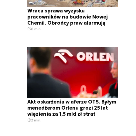
Wraca sprawa wyzysku
pracowników na budowie Nowej
Chemii. Obrońcy praw alarmują
6 min.
Akt oskarżenia w aferze OTS. Byłym
menedżerom Orlenu grozi 25 lat
więzienia za 1,5 mld zł strat
2 min.