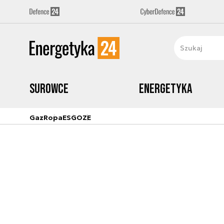
Surowce
Energetyka
Gaz
Ropa
ESG
OZE