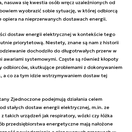
, nasuwa się kwestia osób wręcz uzależnionych od
bowiem wyobrazić sobie sytuację, w której odbiorcą
cie opiera na nieprzerwanych dostawach energii.
ści dostaw energii elektrycznej w kontekście tego
tnie priorytetową. Niestety, znane są nam z historii
podziewanie dochodziło do długotrwałych przerw w
awariami systemowymi. Częste są również kłopoty
upy odbiorców, skutkujące problemami z dokonywaniem
s, a co za tym idzie wstrzymywaniem dostaw tej
 Stany Zjednoczone podejmują działania celem
d stałych dostaw energii elektrycznej, m.in. ze
 takich urządzeń jak respiratory, wózki czy łóżka
sób przedsiębiorstwa energetyczne mają nałożone
eczność powiadamiania o planowanych przerwach w