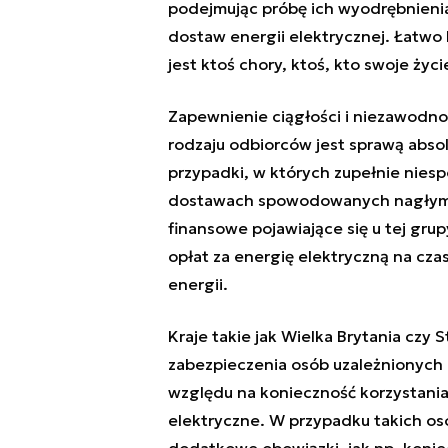
podejmując próbę ich wyodrębnienia
dostaw energii elektrycznej. Łatwo 
jest ktoś chory, ktoś, kto swoje ży
Zapewnienie ciągłości i niezawodno
rodzaju odbiorców jest sprawą absolu
przypadki, w których zupełnie nies
dostawach spowodowanych nagłymi 
finansowe pojawiające się u tej gr
opłat za energię elektryczną na cza
energii.
Kraje takie jak Wielka Brytania czy
zabezpieczenia osób uzależnionych o
względu na konieczność korzystania z
elektryczne. W przypadku takich o
dodatkowe obowiązki, jak np. koni