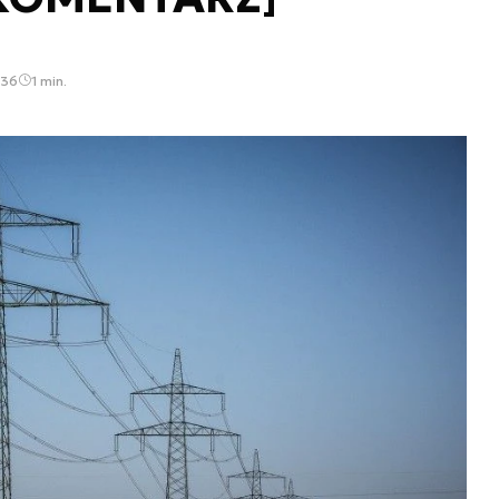
:36
1 min.