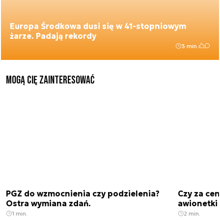
Europa Środkowa dusi się w 41-stopniowym
żarze. Padają rekordy
3 min.
Mogą Cię zainteresować
PGZ do wzmocnienia czy podzielenia?
Czy za cen
Ostra wymiana zdań.
awionetki 
1 min.
2 min.