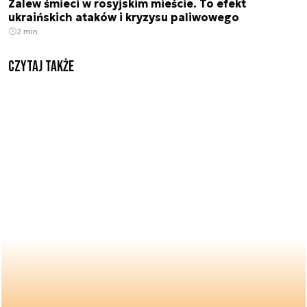
Zalew śmieci w rosyjskim mieście. To efekt
ukraińskich ataków i kryzysu paliwowego
2 min.
Czytaj także