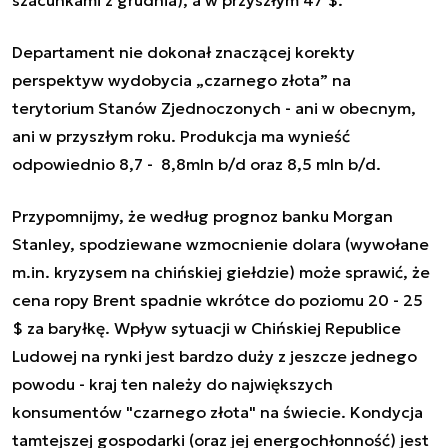
szacunkami z grudnia), a w przyszłym 47 $.
Departament nie dokonał znaczącej korekty
perspektyw wydobycia „czarnego złota” na
terytorium Stanów Zjednoczonych - ani w obecnym,
ani w przyszłym roku. Produkcja ma wynieść
odpowiednio 8,7 - 8,8mln b/d oraz 8,5 mln b/d.
Przypomnijmy, że według prognoz banku Morgan
Stanley, spodziewane wzmocnienie dolara (wywołane
m.in. kryzysem na chińskiej giełdzie) może sprawić, że
cena ropy Brent spadnie wkrótce do poziomu 20 - 25
$ za baryłkę. Wpływ sytuacji w Chińskiej Republice
Ludowej na rynki jest bardzo duży z jeszcze jednego
powodu - kraj ten należy do największych
konsumentów "czarnego złota" na świecie. Kondycja
tamtejszej gospodarki (oraz jej energochłonność) jest