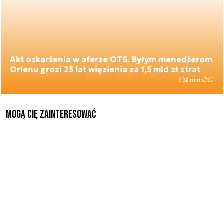
Akt oskarżenia w aferze OTS. Byłym menedżerom
Orlenu grozi 25 lat więzienia za 1,5 mld zł strat
2 min.
Mogą Cię zainteresować