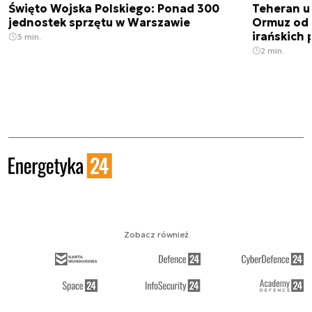
Święto Wojska Polskiego: Ponad 300
Teheran uz
jednostek sprzętu w Warszawie
Ormuz od 
irańskich
3 min.
2 min.
Zobacz również