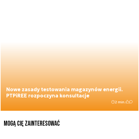
Nowe zasady testowania magazynów energii.
PTPiREE rozpoczyna konsultacje
2 min.
Mogą Cię zainteresować