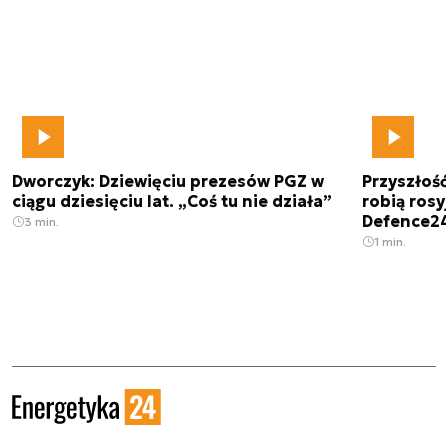
Dworczyk: Dziewięciu prezesów PGZ w
Przyszłoś
ciągu dziesięciu lat. „Coś tu nie działa”
robią rosyj
Defence2
3 min.
1 min.