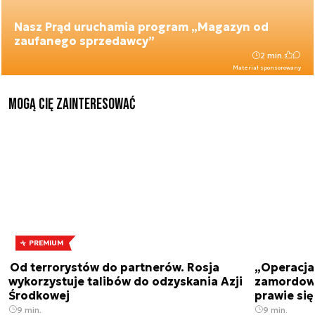
Nasz Prąd uruchamia program „Magazyn od
zaufanego sprzedawcy”
2 min.
Materiał sponsorowany
Mogą Cię zainteresować
PREMIUM
Od terrorystów do partnerów. Rosja
„Operacja 
wykorzystuje talibów do odzyskania Azji
zamordowa
Środkowej
prawie się
9 min.
9 min.