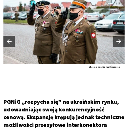
Następny slajd
Poprzedni slajd
Fot. st. szer. Kamil Śpiączka
PGNiG „rozpycha się” na ukraińskim rynku,
udowadniając swoją konkurencyjność
cenową. Ekspansję krępują jednak techniczne
możliwości przesyłowe interkonektora