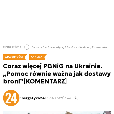
Strona główna
Surowce
Gaz
Coraz więcej PGNiG na Ukrainie. „Pomoc równie ważna jak dostawy broni”[KOMENTARZ]
WIADOMOŚCI
ANALIZA
Coraz więcej PGNiG na Ukrainie.
„Pomoc równie ważna jak dostawy
broni”[KOMENTARZ]
Energetyka24
26.04.2017
1 min.