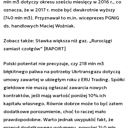
mln m3 dotyczy okresu sześciu miesięcy w 2016 r., co
oznacza, że w 2017 r. może być dwukrotnie wyższy
(740 mln m3). Przyznawał to m.in. wiceprezes PGNiG
ds. handlowych Maciej Woźniak.
Zobacz także:
Stawka większa niż gaz. „Rurociągi
zamiast czołgów” [RAPORT]
Polski potentat nie precyzuje, czy 218 mln m3
błękitnego paliwa na potrzeby Ukrtransgazu dotyczą
umowy zawartej w ubiegłym roku z ERU Trading. Spółki
giełdowe nie muszą ogłaszać zawarcia nowych
kontraktów, jeśli mają wartość poniżej 10% ich
kapitału własnego. Równie dobrze może to być zatem
dodatkowe porozumienie, choć to raczej mało
prawdopodobne. Warto jednak uwypuklić fakt, że
przesył dodatkowego wolumenu, powyżej 740 mln