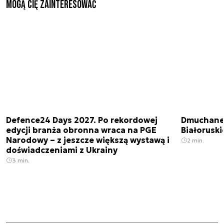
Mogą Cię zainteresować
Defence24 Days 2027. Po rekordowej
Dmuchane 
edycji branża obronna wraca na PGE
Białorusk
Narodowy – z jeszcze większą wystawą i
2 min.
doświadczeniami z Ukrainy
3 min.