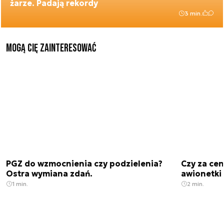
żarze. Padają rekordy
3 min.
Mogą Cię zainteresować
PGZ do wzmocnienia czy podzielenia?
Czy za cen
Ostra wymiana zdań.
awionetki 
1 min.
2 min.