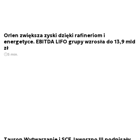
Orlen zwiększa zyski dzięki rafineriom i
energetyce. EBITDA LIFO grupy wzrosła do 13,9 mld
zł
5 min.
Tauron Wytwarzanie i SCE Jaworzno III podpisały