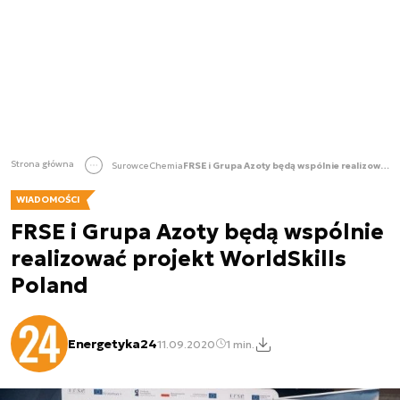
Strona główna
Surowce
Chemia
FRSE i Grupa Azoty będą wspólnie realizować projekt WorldSkills Poland
WIADOMOŚCI
FRSE i Grupa Azoty będą wspólnie
realizować projekt WorldSkills
Poland
Energetyka24
11.09.2020
1 min.