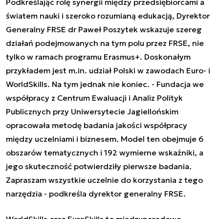
Podkreślając rolę synergii między przedsiębiorcami a
światem nauki i szeroko rozumianą edukacją, Dyrektor
Generalny FRSE dr Paweł Poszytek wskazuje szereg
działań podejmowanych na tym polu przez FRSE, nie
tylko w ramach programu Erasmus+. Doskonałym
przykładem jest m.in. udział Polski w zawodach Euro- i
WorldSkills. Na tym jednak nie koniec.
- Fundacja we
współpracy z Centrum Ewaluacji i Analiz Polityk
Publicznych przy Uniwersytecie Jagiellońskim
opracowała metodę badania jakości współpracy
między uczelniami i biznesem. Model ten obejmuje 6
obszarów tematycznych i 192 wymierne wskaźniki, a
jego skuteczność potwierdziły pierwsze badania.
Zapraszam wszystkie uczelnie do korzystania z tego
narzędzia - podkreśla dyrektor generalny FRSE.
WorldSkills oraz EuroSkills to międzynarodowe,