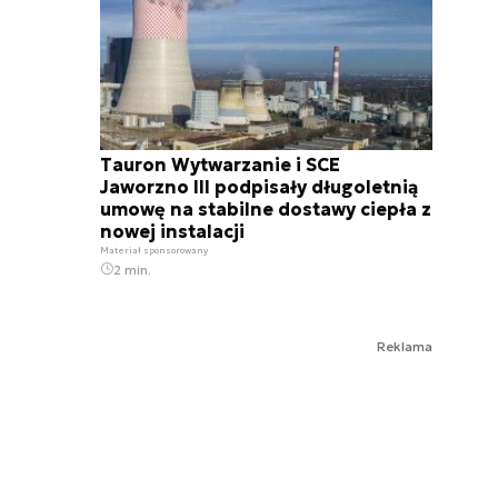
Tauron Wytwarzanie i SCE
Jaworzno III podpisały długoletnią
umowę na stabilne dostawy ciepła z
nowej instalacji
Materiał sponsorowany
2 min.
Reklama