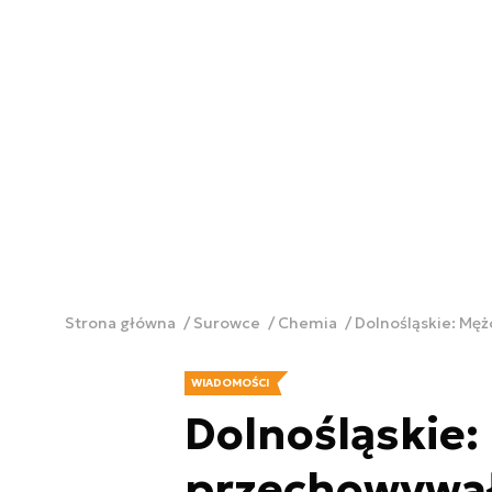
Strona główna
Surowce
Chemia
Dolnośląskie: Męż
WIADOMOŚCI
Dolnośląskie:
przechowywał 