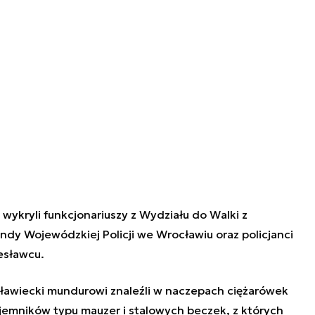
ykryli funkcjonariuszy z Wydziału do Walki z
y Wojewódzkiej Policji we Wrocławiu oraz policjanci
esławcu.
esławiecki mundurowi znaleźli w naczepach ciężarówek
ojemników typu mauzer i stalowych beczek, z których