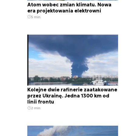
Atom wobec zmian klimatu. Nowa
era projektowania elektrowni
5 min.
Kolejne dwie rafinerie zaatakowane
przez Ukrainę. Jedna 1300 km od
linii frontu
2 min.