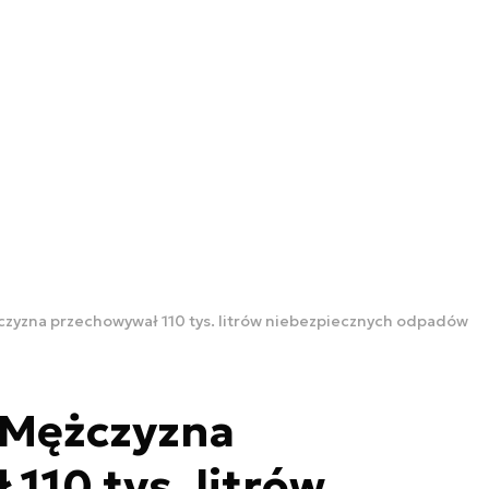
czyzna przechowywał 110 tys. litrów niebezpiecznych odpadów
 Mężczyzna
110 tys. litrów