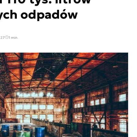
ych odpadów
:27
1 min.