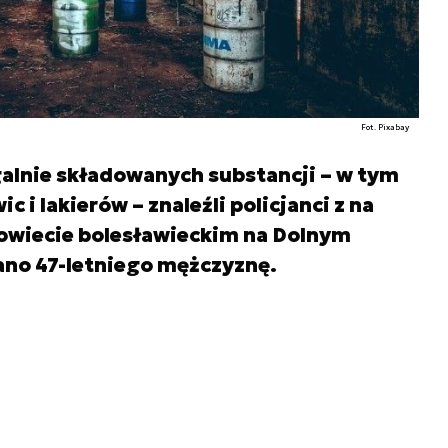
Fot. Pixabay
egalnie składowanych substancji – w tym
c i lakierów – znaleźli policjanci z na
 powiecie bolesławieckim na Dolnym
ano 47-letniego mężczyznę.