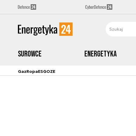
Surowce
Energetyka
Gaz
Ropa
ESG
OZE