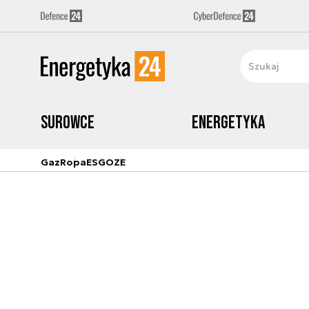
Surowce
Energetyka
Gaz
Ropa
ESG
OZE