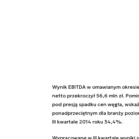
Wynik EBITDA w omawianym okresie wy
netto przekroczył 56,6 mln zł. Pomi
pod presją spadku cen węgla, wskaź
ponadprzeciętnym dla branży poziom
III kwartale 2014 roku 34,4%.
Wypracowane w III kwartale wyniki 