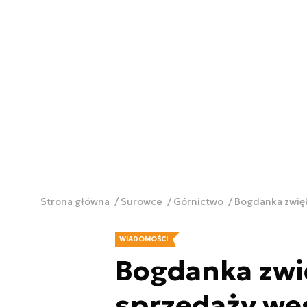
Strona główna
Surowce
Górnictwo
Bogdanka zwięk
WIADOMOŚCI
Bogdanka zwi
sprzedaży wę