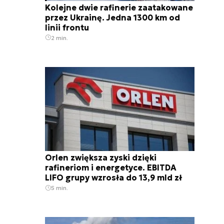
Kolejne dwie rafinerie zaatakowane
przez Ukrainę. Jedna 1300 km od
linii frontu
2 min.
Orlen zwiększa zyski dzięki
rafineriom i energetyce. EBITDA
LIFO grupy wzrosła do 13,9 mld zł
5 min.