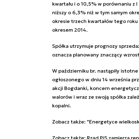
kwartału i o 10,5% w porównaniu z I
niższy o 6,3% niż w tym samym okre
okresie trzech kwartałów tego roku
okresem 2014.
Spółka utrzymuje prognozy sprzedaży
oznacza planowany znaczący wzrost 
W październiku br. nastąpiły istotne
ogłoszonego w dniu 14 września prz
akcji Bogdanki, koncern energetycz
walorów i wraz ze swoją spółka zal
kopalni.
Zobacz także:
"Energetyce wielkosk
Zobacz także:
Rząd PiS zamierza re