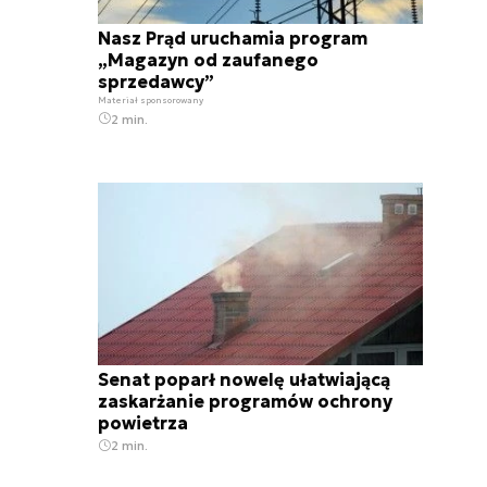
Nasz Prąd uruchamia program
„Magazyn od zaufanego
sprzedawcy”
Materiał sponsorowany
2 min.
Senat poparł nowelę ułatwiającą
zaskarżanie programów ochrony
powietrza
2 min.