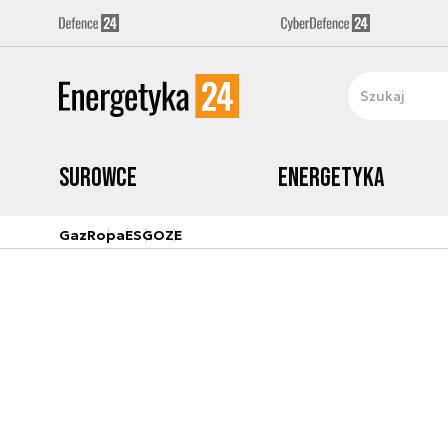
Surowce
Energetyka
Gaz
Ropa
ESG
OZE