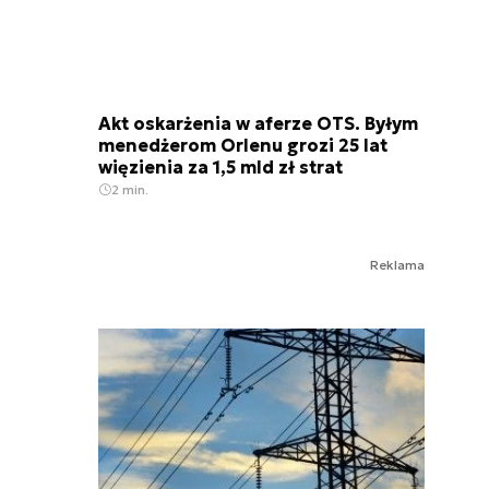
Akt oskarżenia w aferze OTS. Byłym
menedżerom Orlenu grozi 25 lat
więzienia za 1,5 mld zł strat
2 min.
Reklama