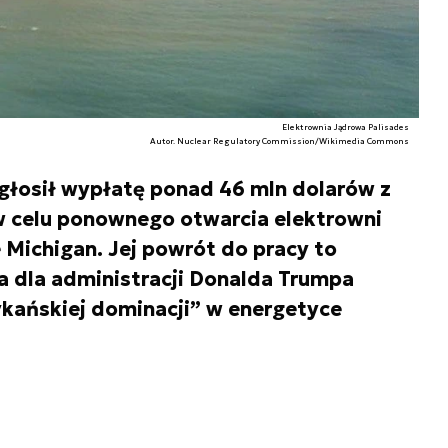
Elektrownia Jądrowa Palisades
Autor. Nuclear Regulatory Commission/Wikimedia Commons
głosił wypłatę ponad 46 mln dolarów z
w celu ponownego otwarcia elektrowni
 Michigan. Jej powrót do pracy to
a dla administracji Donalda Trumpa
kańskiej dominacji” w energetyce