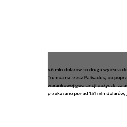
46 mln dolarów to druga wypłata d
Trumpa na rzecz Palisades, po poprze
warunkowej gwarancji pożyczki za ad
przekazano ponad 151 mln dolarów, j