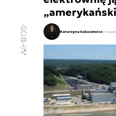
„amerykański
Katarzyna Łukasiewicz
23 kwiet