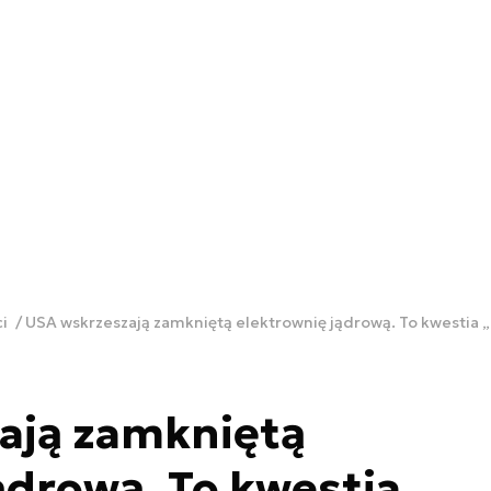
ci
USA wskrzeszają zamkniętą elektrownię jądrową. To kwestia 
ają zamkniętą
ądrową. To kwestia