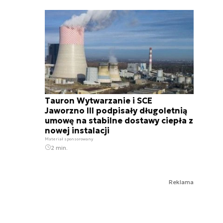
Tauron Wytwarzanie i SCE
Jaworzno III podpisały długoletnią
umowę na stabilne dostawy ciepła z
nowej instalacji
Materiał sponsorowany
2 min.
Reklama