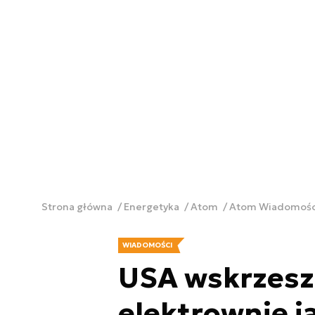
Strona główna
Energetyka
Atom
Atom Wiadomoś
WIADOMOŚCI
USA wskrzesz
elektrownię j