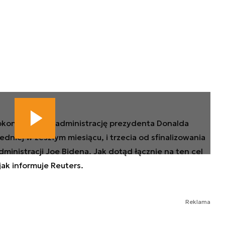
okonana przez administrację prezydenta Donalda
dniej w zeszłym miesiącu, i trzecia od sfinalizowania
ministracji Joe Bidena. Jak dotąd łącznie na ten cel
ak informuje Reuters.
Reklama