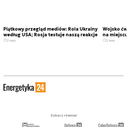
Piątkowy przegląd mediów: Rola Ukrainy
Wojsko ćwi
według USA; Rosja testuje naszą reakcje
na miejsc
2 min.
2 min.
Zobacz również