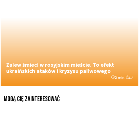
Zalew śmieci w rosyjskim mieście. To efekt
ukraińskich ataków i kryzysu paliwowego
2 min.
Mogą Cię zainteresować