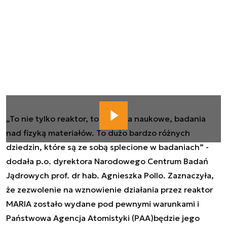
„To nie tylko reaktor, to badania naukowe, badania
nad fizyką materiałów. To dużo bardzo różnych
dziedzin, które są ze sobą splecione w badaniach” -
dodała p.o. dyrektora Narodowego Centrum Badań
Jądrowych prof. dr hab. Agnieszka Pollo. Zaznaczyła,
że zezwolenie na wznowienie działania przez reaktor
MARIA zostało wydane pod pewnymi warunkami i
Państwowa Agencja Atomistyki (PAA)będzie jego