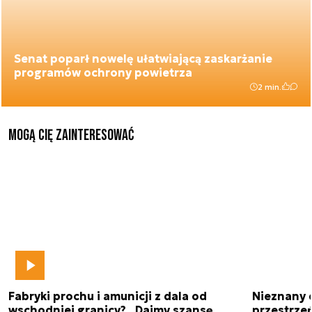
Senat poparł nowelę ułatwiającą zaskarżanie
programów ochrony powietrza
2 min.
Mogą Cię zainteresować
Fabryki prochu i amunicji z dala od
Nieznany 
wschodniej granicy? „Dajmy szansę
przestrze