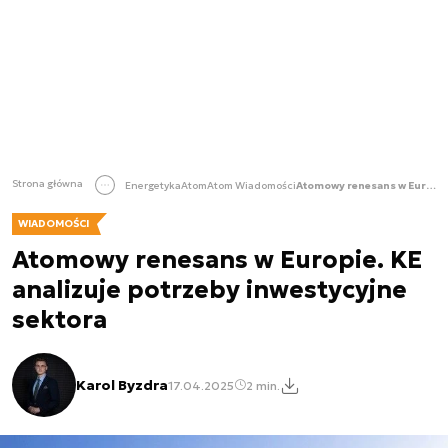
Strona główna
Energetyka
Atom
Atom Wiadomości
Atomowy renesans w Europie. KE analizuje potrzeby inwestycyjne sektora
WIADOMOŚCI
Atomowy renesans w Europie. KE
analizuje potrzeby inwestycyjne
sektora
Karol Byzdra
17.04.2025
2 min.