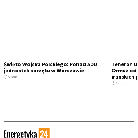
Święto Wojska Polskiego: Ponad 300
Teheran uz
jednostek sprzętu w Warszawie
Ormuz od 
irańskich
3 min.
2 min.