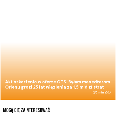
Akt oskarżenia w aferze OTS. Byłym menedżerom
Orlenu grozi 25 lat więzienia za 1,5 mld zł strat
2 min.
Mogą Cię zainteresować