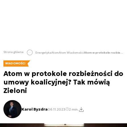
Strona główna
Energetyka
Atom
Atom Wiadomości
Atom w protokole rozbieżności do umowy koalicyjnej? Tak mówią Zieloni
WIADOMOŚCI
Atom w protokole rozbieżności do
umowy koalicyjnej? Tak mówią
Zieloni
Karol Byzdra
06.11.2023
2 min.