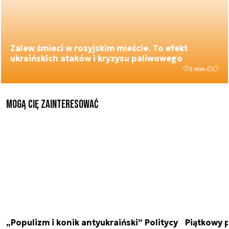
Zalew śmieci w rosyjskim mieście. To efekt
ukraińskich ataków i kryzysu paliwowego
2 min.
Mogą Cię zainteresować
„Populizm i konik antyukraiński” Politycy
Piątkowy 