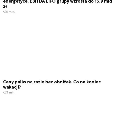
energetyce. EBITDA LIFO grupy wzrosła do 13,9 mld
zł
5 min.
Ceny paliw na razie bez obniżek. Co na koniec
wakacji?
3 min.