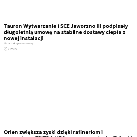
Tauron Wytwarzanie i SCE Jaworzno III podpisały
długoletnią umowę na stabilne dostawy ciepła z
nowej instalacji
Materiał sponsorowany
2 min.
Orlen zwiększa zyski dzięki rafineriom i