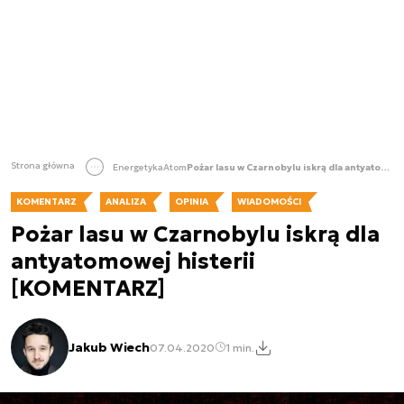
Strona główna
Energetyka
Atom
Pożar lasu w Czarnobylu iskrą dla antyatomowej histerii [KOMENTARZ]
KOMENTARZ
ANALIZA
OPINIA
WIADOMOŚCI
Pożar lasu w Czarnobylu iskrą dla
antyatomowej histerii
[KOMENTARZ]
Jakub Wiech
07.04.2020
1 min.