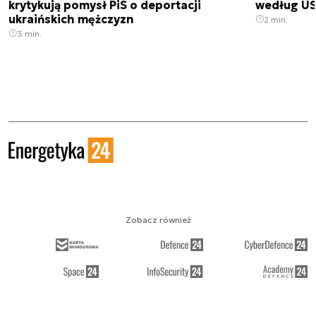
krytykują pomysł PiS o deportacji
według USA
ukraińskich mężczyzn
2 min.
3 min.
Zobacz również