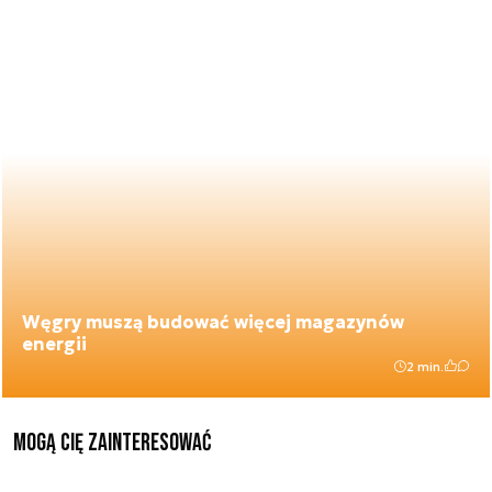
Węgry muszą budować więcej magazynów
energii
2 min.
Mogą Cię zainteresować