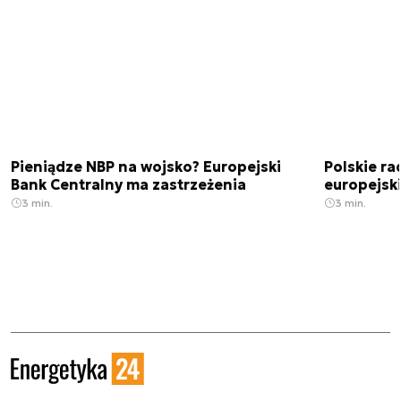
Pieniądze NBP na wojsko? Europejski
Polskie ra
Bank Centralny ma zastrzeżenia
europejski
3 min.
3 min.