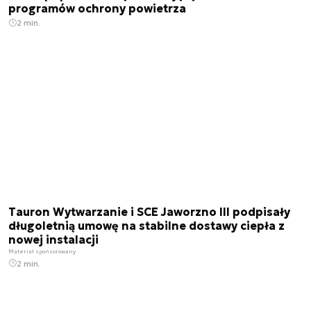
programów ochrony powietrza
2 min.
Tauron Wytwarzanie i SCE Jaworzno III podpisały
długoletnią umowę na stabilne dostawy ciepła z
nowej instalacji
Materiał sponsorowany
2 min.